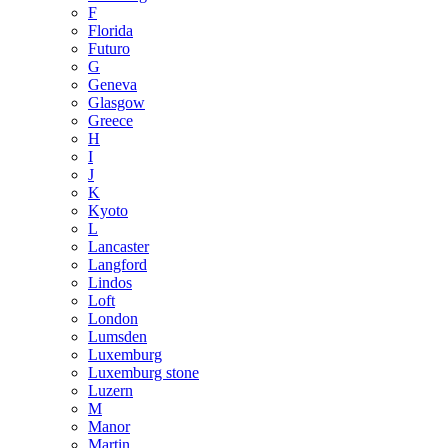
F
Florida
Futuro
G
Geneva
Glasgow
Greece
H
I
J
K
Kyoto
L
Lancaster
Langford
Lindos
Loft
London
Lumsden
Luxemburg
Luxemburg stone
Luzern
M
Manor
Martin