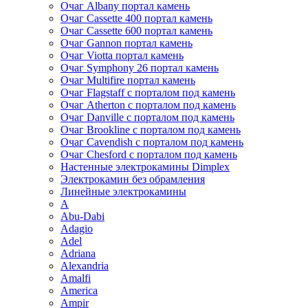
Очаг Albany портал камень
Очаг Cassette 400 портал камень
Очаг Cassette 600 портал камень
Очаг Gannon портал камень
Очаг Viotta портал камень
Очаг Symphony 26 портал камень
Очаг Multifire портал камень
Очаг Flagstaff с порталом под камень
Очаг Atherton с порталом под камень
Очаг Danville с порталом под камень
Очаг Brookline с порталом под камень
Очаг Cavendish с порталом под камень
Очаг Chesford с порталом под камень
Настенные электрокамины Dimplex
Электрокамин без обрамления
Линейные электрокамины
A
Abu-Dabi
Adagio
Adel
Adriana
Alexandria
Amalfi
America
Ampir