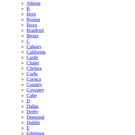
Athena
B
Bern
Boston
Boxx
Bradford
Bronx
C
Calgary
California
Castle
Chalet
Chelsea
Corfu
Corsica
Country
Coventry
Cube
D
Dallas
Derby
Diamond
Dublin
E
Edinburg