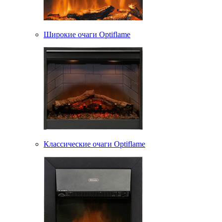
Широкие очаги Optiflame
Классические очаги Optiflame