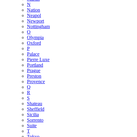
N
Nation
Neapol
Newport
Nottingham
O
Olympia
Oxford
P
Palace
Pierre Luxe
Portland
Prague
Preston
Provence
Q
R
S
Shateau
Sheffield
Sicilia
Sorrento
Suite
T
Tokyo