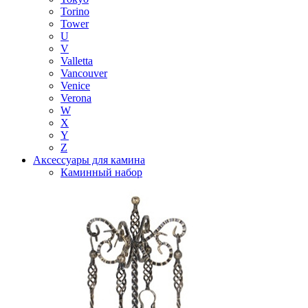
Torino
Tower
U
V
Valletta
Vancouver
Venice
Verona
W
X
Y
Z
Аксессуары для камина
Каминный набор