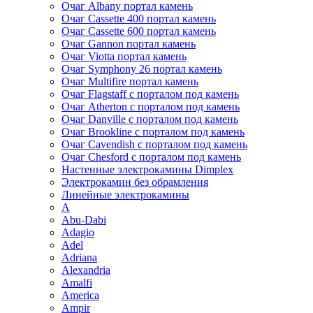
Очаг Albany портал камень
Очаг Cassette 400 портал камень
Очаг Cassette 600 портал камень
Очаг Gannon портал камень
Очаг Viotta портал камень
Очаг Symphony 26 портал камень
Очаг Multifire портал камень
Очаг Flagstaff с порталом под камень
Очаг Atherton с порталом под камень
Очаг Danville с порталом под камень
Очаг Brookline с порталом под камень
Очаг Cavendish с порталом под камень
Очаг Chesford с порталом под камень
Настенные электрокамины Dimplex
Электрокамин без обрамления
Линейные электрокамины
A
Abu-Dabi
Adagio
Adel
Adriana
Alexandria
Amalfi
America
Ampir