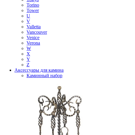
Torino
Tower
U
V
Valletta
Vancouver
Venice
Verona
W
X
Y
Z
Аксессуары для камина
Каминный набор