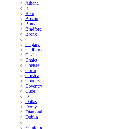
Athena
B
Bern
Boston
Boxx
Bradford
Bronx
C
Calgary
California
Castle
Chalet
Chelsea
Corfu
Corsica
Country
Coventry
Cube
D
Dallas
Derby
Diamond
Dublin
E
Edinburg