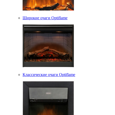
Широкие очаги Optiflame
Классические очаги Optiflame