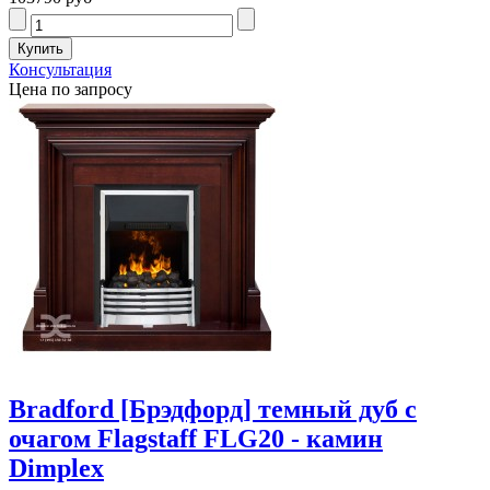
Консультация
Цена по запросу
Bradford [Брэдфорд] темный дуб с
очагом Flagstaff FLG20 - камин
Dimplex