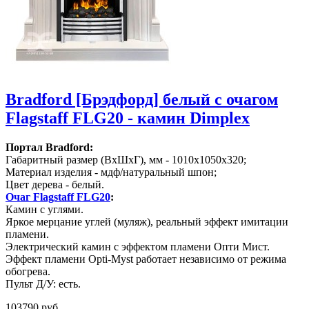
Bradford [Брэдфорд] белый с очагом
Flagstaff FLG20 - камин Dimplex
Портал Bradford:
Габаритный размер (ВхШхГ), мм - 1010х1050х320;
Материал изделия - мдф/натуральный шпон;
Цвет дерева - белый.
Очаг Flagstaff FLG20
:
Камин с углями.
Яркое мерцание углей (муляж), реальный эффект имитации
пламени.
Электрический камин с эффектом пламени Опти Мист.
Эффект пламени Opti-Myst работает независимо от режима
обогрева.
Пульт Д/У: есть.
103790 руб