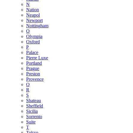
N
Nation
Neapol
Newport
Nottingham
O
Olympia
Oxford
P
Palace
Pierre Luxe
Portland
Prague
Preston
Provence
Q
R
S
Shateau
Sheffield
Sicilia
Sorrento
Suite
T
Tokyo