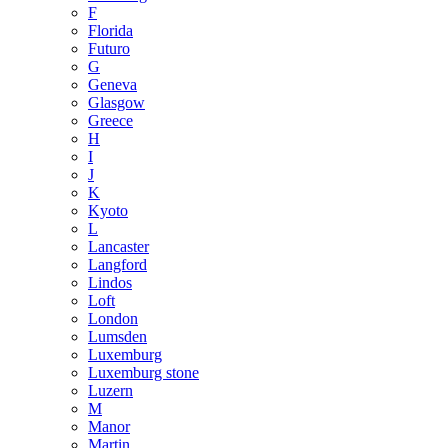
F
Florida
Futuro
G
Geneva
Glasgow
Greece
H
I
J
K
Kyoto
L
Lancaster
Langford
Lindos
Loft
London
Lumsden
Luxemburg
Luxemburg stone
Luzern
M
Manor
Martin