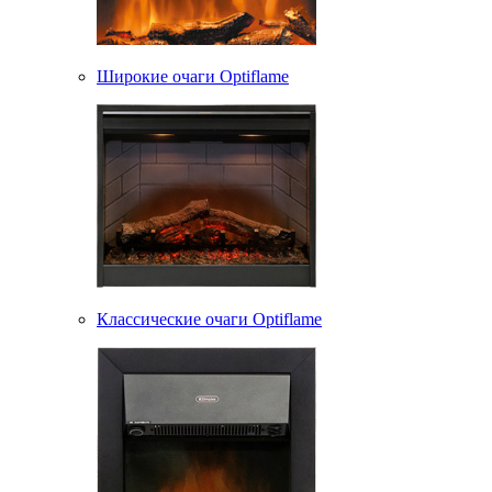
Широкие очаги Optiflame
Классические очаги Optiflame