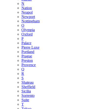
N
Nation
Neapol
Newport
Nottingham
O
Olympia
Oxford
P
Palace
Pierre Luxe
Portland
Prague
Preston
Provence
Q
R
S
Shateau
Sheffield
Sicilia
Sorrento
Suite
T
Tokyo