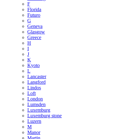
F
Florida
Futuro
G
Geneva
Glasgow
Greece
H
I
J
K
Kyoto
L
Lancaster
Langford
Lindos
Loft
London
Lumsden
Luxemburg
Luxemburg stone
Luzern
M
Manor
Martin