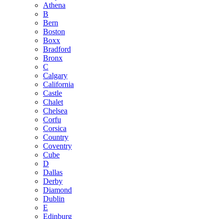
Athena
B
Bern
Boston
Boxx
Bradford
Bronx
C
Calgary
California
Castle
Chalet
Chelsea
Corfu
Corsica
Country
Coventry
Cube
D
Dallas
Derby
Diamond
Dublin
E
Edinburg