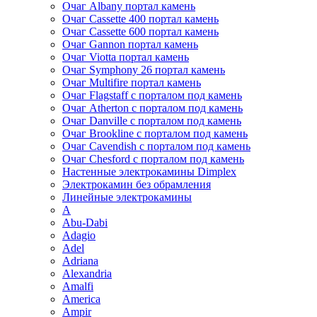
Очаг Albany портал камень
Очаг Cassette 400 портал камень
Очаг Cassette 600 портал камень
Очаг Gannon портал камень
Очаг Viotta портал камень
Очаг Symphony 26 портал камень
Очаг Multifire портал камень
Очаг Flagstaff с порталом под камень
Очаг Atherton с порталом под камень
Очаг Danville с порталом под камень
Очаг Brookline с порталом под камень
Очаг Cavendish с порталом под камень
Очаг Chesford с порталом под камень
Настенные электрокамины Dimplex
Электрокамин без обрамления
Линейные электрокамины
A
Abu-Dabi
Adagio
Adel
Adriana
Alexandria
Amalfi
America
Ampir