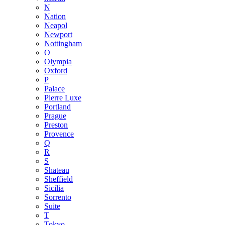
N
Nation
Neapol
Newport
Nottingham
O
Olympia
Oxford
P
Palace
Pierre Luxe
Portland
Prague
Preston
Provence
Q
R
S
Shateau
Sheffield
Sicilia
Sorrento
Suite
T
Tokyo