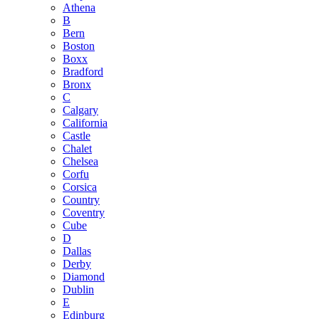
Athena
B
Bern
Boston
Boxx
Bradford
Bronx
C
Calgary
California
Castle
Chalet
Chelsea
Corfu
Corsica
Country
Coventry
Cube
D
Dallas
Derby
Diamond
Dublin
E
Edinburg