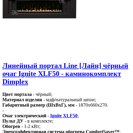
Линейный портал Line [Лайн] чёрный
очаг Ignite XLF50 - каминокомплект
Dimplex
Цвет портала
- чёрный;
Материал изделия
- мдф/натуральный шпон;
Габаритный размер (ШхВхГ), мм
- 1870х660х270.
-
Очаг электрический
-
Ignite XLF50
;
Пульт ДУ
- в комплекте;
Обогрев
- 1-2 кВт;
Энергоэффективная система обогрева ComfortSaver™
;