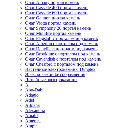
Очаг Albany портал камень
Очаг Cassette 400 портал камень
Очаг Cassette 600 портал камень
Очаг Gannon портал камень
Очаг Viotta портал камень
Очаг Symphony 26 портал камень
Очаг Multifire портал камень
Очаг Flagstaff с порталом под камень
Очаг Atherton с порталом под камень
Очаг Danville с порталом под камень
Очаг Brookline с порталом под камень
Очаг Cavendish с порталом под камень
Очаг Chesford с порталом под камень
Настенные электрокамины Dimplex
Электрокамин без обрамления
Линейные электрокамины
A
Abu-Dabi
Adagio
Adel
Adriana
Alexandria
Amalfi
America
Ampir