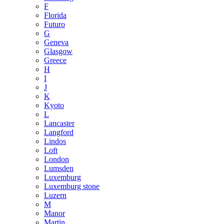
F
Florida
Futuro
G
Geneva
Glasgow
Greece
H
I
J
K
Kyoto
L
Lancaster
Langford
Lindos
Loft
London
Lumsden
Luxemburg
Luxemburg stone
Luzern
M
Manor
Martin