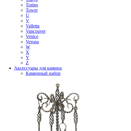
Torino
Tower
U
V
Valletta
Vancouver
Venice
Verona
W
X
Y
Z
Аксессуары для камина
Каминный набор