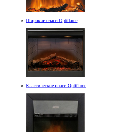
Широкие очаги Optiflame
Классические очаги Optiflame