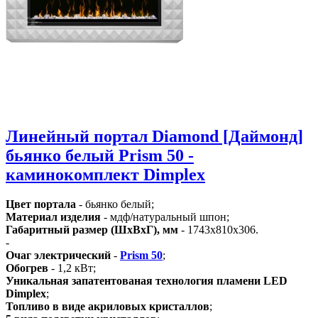
Линейный портал Diamond [Даймонд]
бьянко белый Prism 50 -
каминокомплект Dimplex
Цвет портала
- бьянко белый;
Материал изделия
- мдф/натуральный шпон;
Габаритный размер (ШхВхГ), мм
- 1743х810х306.
-
Очаг электрический
-
Prism 50
;
Обогрев
- 1,2 кВт;
Уникальная запатентованая технология пламени LED
Dimplex
;
Топливо в виде акриловых кристаллов
;