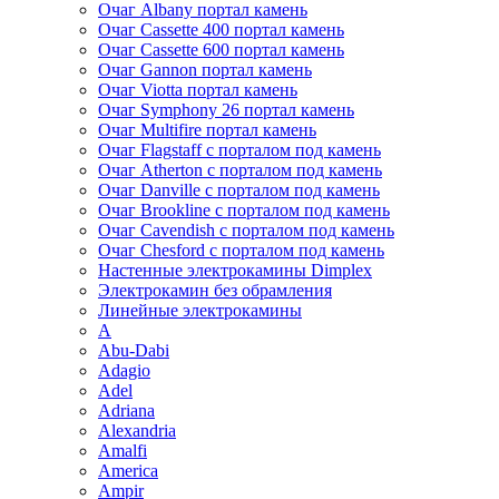
Очаг Albany портал камень
Очаг Cassette 400 портал камень
Очаг Cassette 600 портал камень
Очаг Gannon портал камень
Очаг Viotta портал камень
Очаг Symphony 26 портал камень
Очаг Multifire портал камень
Очаг Flagstaff с порталом под камень
Очаг Atherton с порталом под камень
Очаг Danville с порталом под камень
Очаг Brookline с порталом под камень
Очаг Cavendish с порталом под камень
Очаг Chesford с порталом под камень
Настенные электрокамины Dimplex
Электрокамин без обрамления
Линейные электрокамины
A
Abu-Dabi
Adagio
Adel
Adriana
Alexandria
Amalfi
America
Ampir