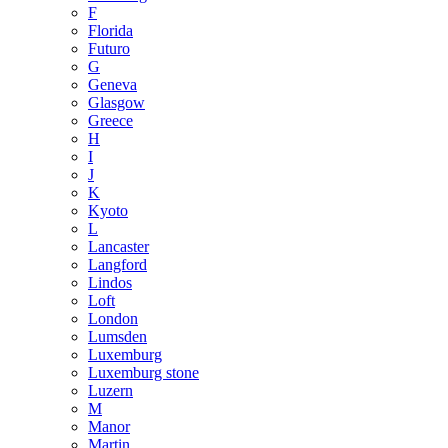
F
Florida
Futuro
G
Geneva
Glasgow
Greece
H
I
J
K
Kyoto
L
Lancaster
Langford
Lindos
Loft
London
Lumsden
Luxemburg
Luxemburg stone
Luzern
M
Manor
Martin