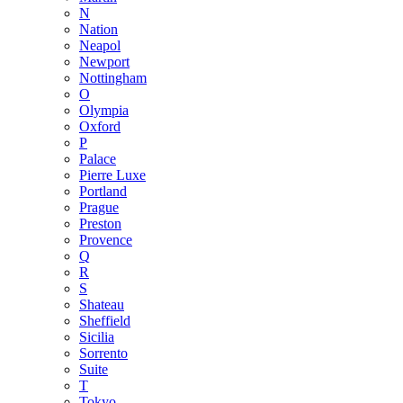
N
Nation
Neapol
Newport
Nottingham
O
Olympia
Oxford
P
Palace
Pierre Luxe
Portland
Prague
Preston
Provence
Q
R
S
Shateau
Sheffield
Sicilia
Sorrento
Suite
T
Tokyo