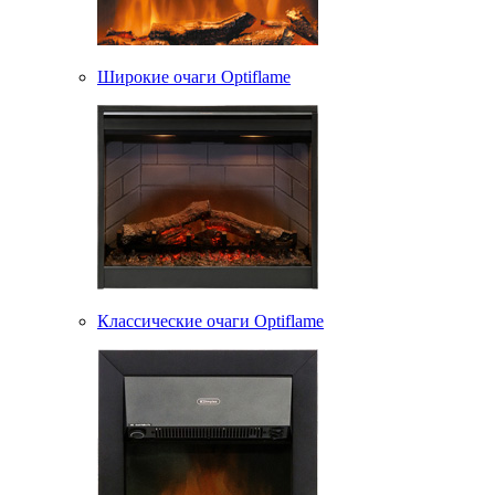
Широкие очаги Optiflame
Классические очаги Optiflame