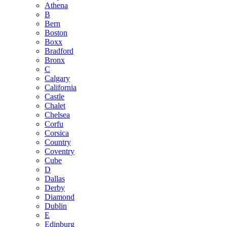
Athena
B
Bern
Boston
Boxx
Bradford
Bronx
C
Calgary
California
Castle
Chalet
Chelsea
Corfu
Corsica
Country
Coventry
Cube
D
Dallas
Derby
Diamond
Dublin
E
Edinburg