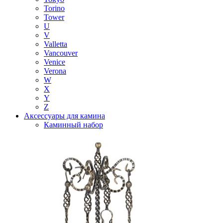
Torino
Tower
U
V
Valletta
Vancouver
Venice
Verona
W
X
Y
Z
Аксессуары для камина
Каминный набор