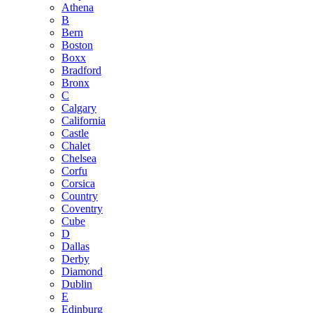
Athena
B
Bern
Boston
Boxx
Bradford
Bronx
C
Calgary
California
Castle
Chalet
Chelsea
Corfu
Corsica
Country
Coventry
Cube
D
Dallas
Derby
Diamond
Dublin
E
Edinburg