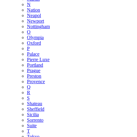
N
Nation
Neapol
Newport
Nottingham
O
Olympia
Oxford
P
Palace
Pierre Luxe
Portland
Prague
Preston
Provence
Q
R
S
Shateau
Sheffield
Sicilia
Sorrento
Suite
T
Tokyo