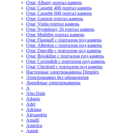
Очаг Albany портал камень
Очаг Cassette 400 портал камень
Очаг Cassette 600 портал камень
Очаг Gannon портал камень
Очаг Viotta портал камень
Очаг Symphony 26 портал камень
Очаг Multifire портал камень
Очаг Flagstaff с порталом под камень
Очаг Atherton с порталом под камень
Очаг Danville с порталом под камень
Очаг Brookline с порталом под камень
Очаг Cavendish с порталом под камень
Очаг Chesford с порталом под камень
Настенные электрокамины Dimplex
Электрокамин без обрамления
Линейные электрокамины
A
Abu-Dabi
Adagio
Adel
Adriana
Alexandria
Amalfi
America
Ampir