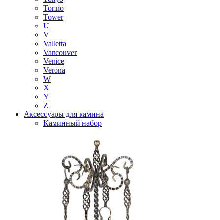
Torino
Tower
U
V
Valletta
Vancouver
Venice
Verona
W
X
Y
Z
Аксессуары для камина
Каминный набор