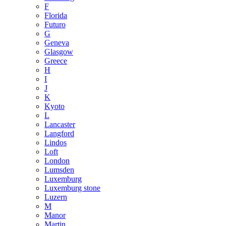
F
Florida
Futuro
G
Geneva
Glasgow
Greece
H
I
J
K
Kyoto
L
Lancaster
Langford
Lindos
Loft
London
Lumsden
Luxemburg
Luxemburg stone
Luzern
M
Manor
Martin