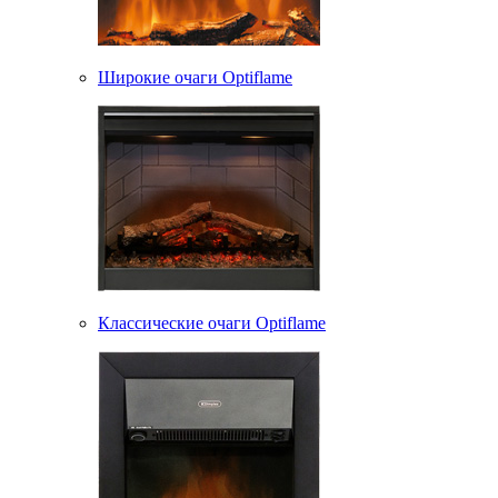
Широкие очаги Optiflame
Классические очаги Optiflame