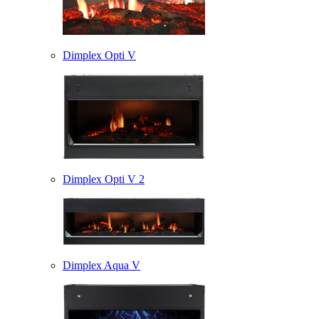
Dimplex Opti V
Dimplex Opti V 2
Dimplex Aqua V