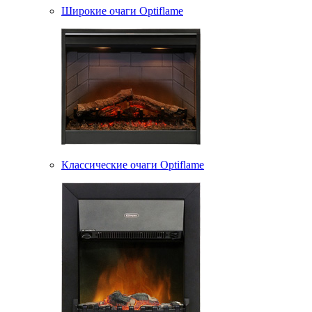
Широкие очаги Optiflame
Классические очаги Optiflame