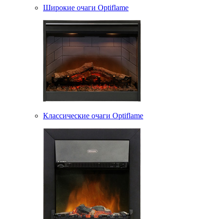
Широкие очаги Optiflame
Классические очаги Optiflame