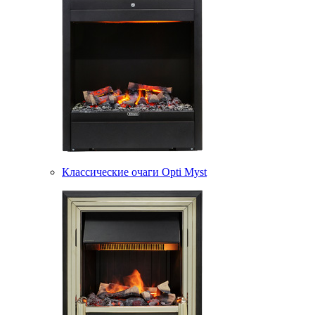
Классические очаги Opti Myst