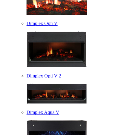
Dimplex Opti V
Dimplex Opti V 2
Dimplex Aqua V