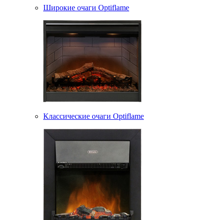
Широкие очаги Optiflame
Классические очаги Optiflame