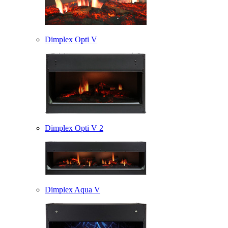
Dimplex Opti V
Dimplex Opti V 2
Dimplex Aqua V