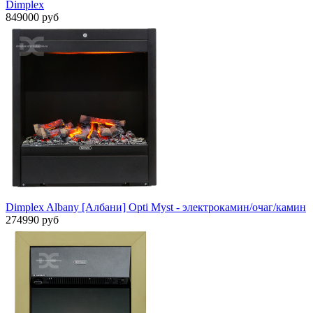
Dimplex
849000 руб
Dimplex Albany [Албани] Opti Myst - электрокамин/очаг/камин
274990 руб