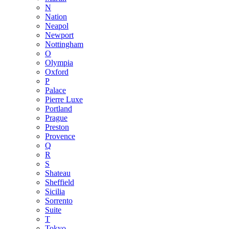
N
Nation
Neapol
Newport
Nottingham
O
Olympia
Oxford
P
Palace
Pierre Luxe
Portland
Prague
Preston
Provence
Q
R
S
Shateau
Sheffield
Sicilia
Sorrento
Suite
T
Tokyo