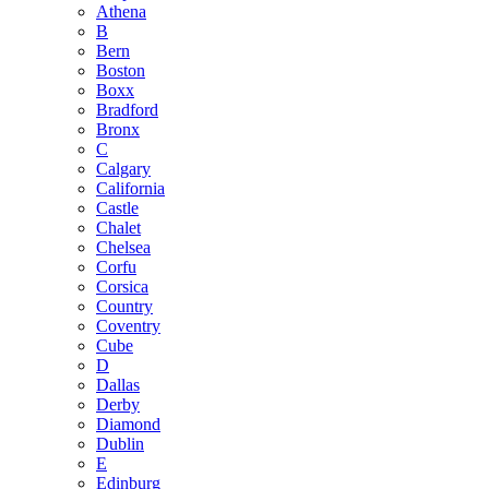
Athena
B
Bern
Boston
Boxx
Bradford
Bronx
C
Calgary
California
Castle
Chalet
Chelsea
Corfu
Corsica
Country
Coventry
Cube
D
Dallas
Derby
Diamond
Dublin
E
Edinburg