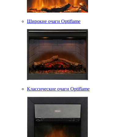
Широкие очаги Optiflame
Классические очаги Optiflame