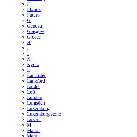
F
Florida
Futuro
G
Geneva
Glasgow
Greece
H
I
J
K
Kyoto
L
Lancaster
Langford
Lindos
Loft
London
Lumsden
Luxemburg
Luxemburg stone
Luzern
M
Manor
Martin