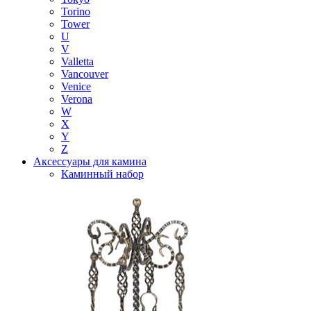
Torino
Tower
U
V
Valletta
Vancouver
Venice
Verona
W
X
Y
Z
Аксессуары для камина
Каминный набор