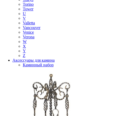
Torino
Tower
U
V
Valletta
Vancouver
Venice
Verona
W
X
Y
Z
Аксессуары для камина
Каминный набор