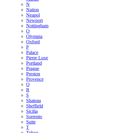
N
Nation
Neapol
Newport
Nottingham
O
Olympia
Oxford
P
Palace
Pierre Luxe
Portland
Prague
Preston
Provence
Q
R
S
Shateau
Sheffield
Sicilia
Sorrento
Suite
T
Tokyo