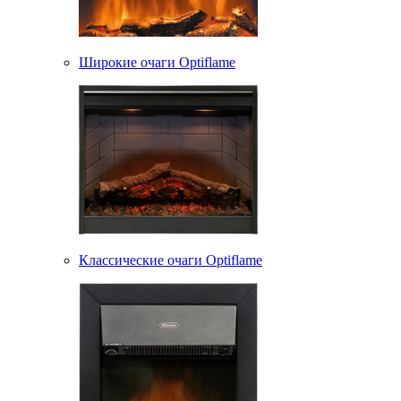
Широкие очаги Optiflame
Классические очаги Optiflame