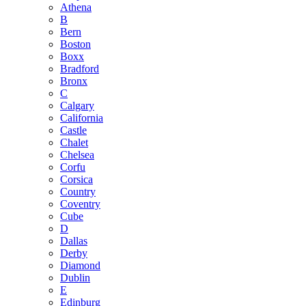
Athena
B
Bern
Boston
Boxx
Bradford
Bronx
C
Calgary
California
Castle
Chalet
Chelsea
Corfu
Corsica
Country
Coventry
Cube
D
Dallas
Derby
Diamond
Dublin
E
Edinburg