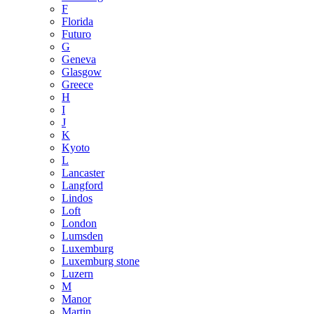
F
Florida
Futuro
G
Geneva
Glasgow
Greece
H
I
J
K
Kyoto
L
Lancaster
Langford
Lindos
Loft
London
Lumsden
Luxemburg
Luxemburg stone
Luzern
M
Manor
Martin