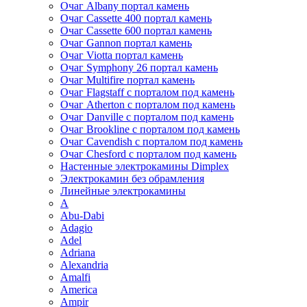
Очаг Albany портал камень
Очаг Cassette 400 портал камень
Очаг Cassette 600 портал камень
Очаг Gannon портал камень
Очаг Viotta портал камень
Очаг Symphony 26 портал камень
Очаг Multifire портал камень
Очаг Flagstaff с порталом под камень
Очаг Atherton с порталом под камень
Очаг Danville с порталом под камень
Очаг Brookline с порталом под камень
Очаг Cavendish с порталом под камень
Очаг Chesford с порталом под камень
Настенные электрокамины Dimplex
Электрокамин без обрамления
Линейные электрокамины
A
Abu-Dabi
Adagio
Adel
Adriana
Alexandria
Amalfi
America
Ampir