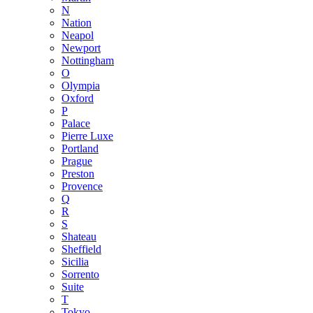
N
Nation
Neapol
Newport
Nottingham
O
Olympia
Oxford
P
Palace
Pierre Luxe
Portland
Prague
Preston
Provence
Q
R
S
Shateau
Sheffield
Sicilia
Sorrento
Suite
T
Tokyo