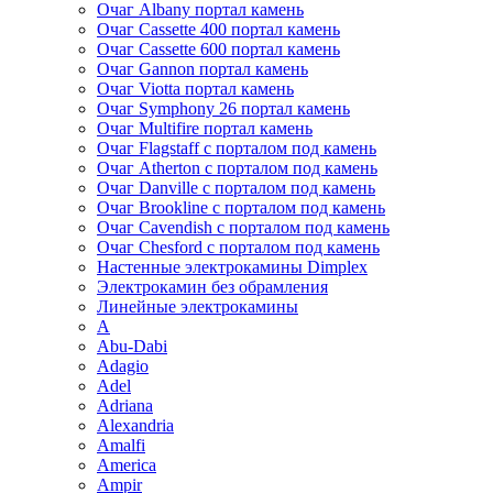
Очаг Albany портал камень
Очаг Cassette 400 портал камень
Очаг Cassette 600 портал камень
Очаг Gannon портал камень
Очаг Viotta портал камень
Очаг Symphony 26 портал камень
Очаг Multifire портал камень
Очаг Flagstaff с порталом под камень
Очаг Atherton с порталом под камень
Очаг Danville с порталом под камень
Очаг Brookline с порталом под камень
Очаг Cavendish с порталом под камень
Очаг Chesford с порталом под камень
Настенные электрокамины Dimplex
Электрокамин без обрамления
Линейные электрокамины
A
Abu-Dabi
Adagio
Adel
Adriana
Alexandria
Amalfi
America
Ampir