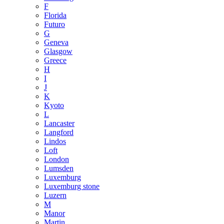
F
Florida
Futuro
G
Geneva
Glasgow
Greece
H
I
J
K
Kyoto
L
Lancaster
Langford
Lindos
Loft
London
Lumsden
Luxemburg
Luxemburg stone
Luzern
M
Manor
Martin