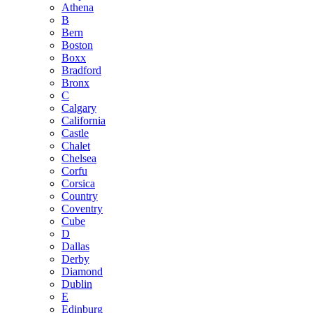
Athena
B
Bern
Boston
Boxx
Bradford
Bronx
C
Calgary
California
Castle
Chalet
Chelsea
Corfu
Corsica
Country
Coventry
Cube
D
Dallas
Derby
Diamond
Dublin
E
Edinburg