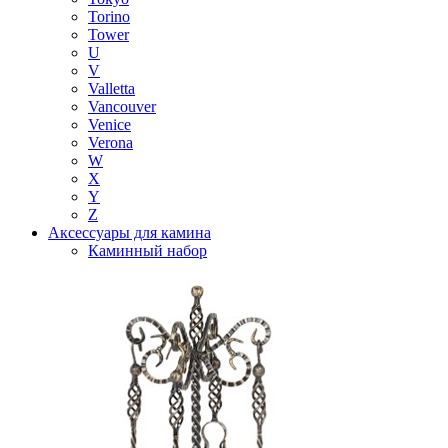
Torino
Tower
U
V
Valletta
Vancouver
Venice
Verona
W
X
Y
Z
Аксессуары для камина
Каминный набор