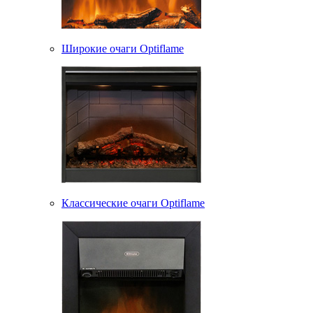
Широкие очаги Optiflame
Классические очаги Optiflame