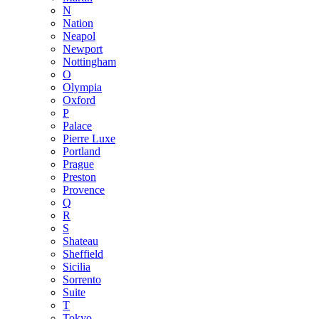
N
Nation
Neapol
Newport
Nottingham
O
Olympia
Oxford
P
Palace
Pierre Luxe
Portland
Prague
Preston
Provence
Q
R
S
Shateau
Sheffield
Sicilia
Sorrento
Suite
T
Tokyo