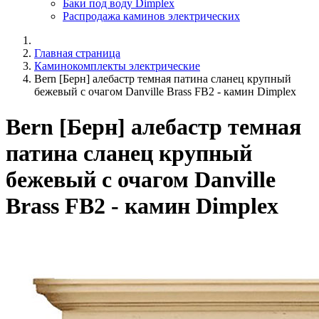
Баки под воду Dimplex
Распродажа каминов электрических
Главная страница
Каминокомплекты электрические
Bern [Берн] алебастр темная патина сланец крупный
бежевый с очагом Danville Brass FB2 - камин Dimplex
Bern [Берн] алебастр темная
патина сланец крупный
бежевый с очагом Danville
Brass FB2 - камин Dimplex