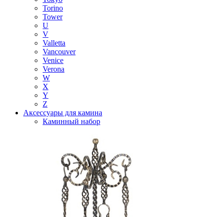
Torino
Tower
U
V
Valletta
Vancouver
Venice
Verona
W
X
Y
Z
Аксессуары для камина
Каминный набор