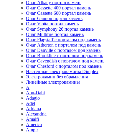
Очаг Albany портал камень
Очаг Cassette 400 портал камень
Очаг Cassette 600 портал камень
Очаг Gannon портал камень
Очаг Viotta портал камень
Очаг Symphony 26 портал камень
Очаг Multifire портал камень
Очаг Flagstaff с порталом под камень
Очаг Atherton с порталом под камень
Очаг Danville с порталом под камень
Очаг Brookline с порталом под камень
Очаг Cavendish с порталом под камень
Очаг Chesford с порталом под камень
Настенные электрокамины Dimplex
Электрокамин без обрамления
Линейные электрокамины
A
Abu-Dabi
Adagio
Adel
Adriana
Alexandria
Amalfi
America
Ampir