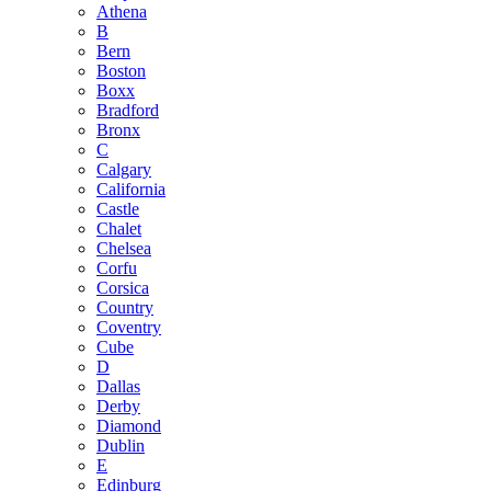
Athena
B
Bern
Boston
Boxx
Bradford
Bronx
C
Calgary
California
Castle
Chalet
Chelsea
Corfu
Corsica
Country
Coventry
Cube
D
Dallas
Derby
Diamond
Dublin
E
Edinburg