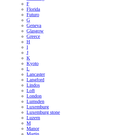
F
Florida
Futuro
G
Geneva
Glasgow
Greece
H
I
J
K
Kyoto
L
Lancaster
Langford
Lindos
Loft
London
Lumsden
Luxemburg
Luxemburg stone
Luzern
M
Manor
Martin