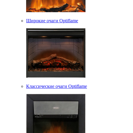
Широкие очаги Optiflame
Классические очаги Optiflame