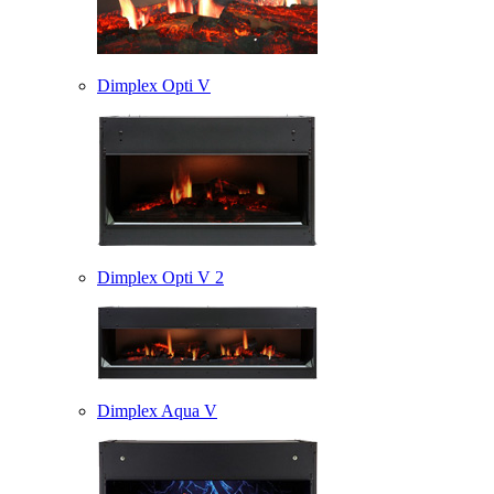
Dimplex Opti V
Dimplex Opti V 2
Dimplex Aqua V