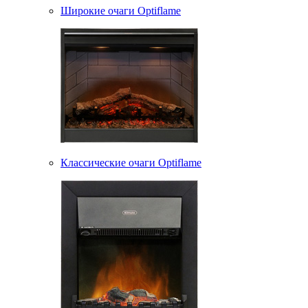
Широкие очаги Optiflame
Классические очаги Optiflame