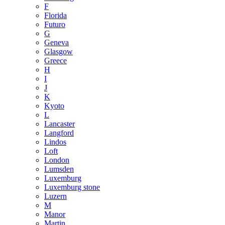
F
Florida
Futuro
G
Geneva
Glasgow
Greece
H
I
J
K
Kyoto
L
Lancaster
Langford
Lindos
Loft
London
Lumsden
Luxemburg
Luxemburg stone
Luzern
M
Manor
Martin