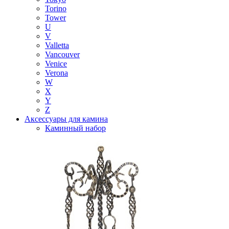
Torino
Tower
U
V
Valletta
Vancouver
Venice
Verona
W
X
Y
Z
Аксессуары для камина
Каминный набор