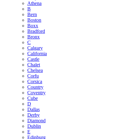
Athena
B
Bern
Boston
Boxx
Bradford
Bronx
C
Calgary
California
Castle
Chalet
Chelsea
Corfu
Corsica
Country
Coventry
Cube
D
Dallas
Derby
Diamond
Dublin
E
Edinburg