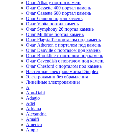
Очаг Albany портал камень
Очаг Cassette 400 портал камень
Очаг Cassette 600 портал камень
Очаг Gannon портал камень
Очаг Viotta портал камень
Очаг Symphony 26 портал камень
Очаг Multifire портал камень
Очаг Flagstaff с порталом под камень
Очаг Atherton с порталом под камень
Очаг Danville с порталом под камень
Очаг Brookline с порталом под камень
Очаг Cavendish с порталом под камень
Очаг Chesford с порталом под камень
Настенные электрокамины Dimplex
Электрокамин без обрамления
Линейные электрокамины
A
Abu-Dabi
Adagio
Adel
Adriana
Alexandria
Amalfi
America
Ampir