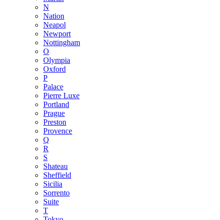
N
Nation
Neapol
Newport
Nottingham
O
Olympia
Oxford
P
Palace
Pierre Luxe
Portland
Prague
Preston
Provence
Q
R
S
Shateau
Sheffield
Sicilia
Sorrento
Suite
T
Tokyo