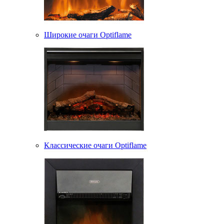
Широкие очаги Optiflame
Классические очаги Optiflame