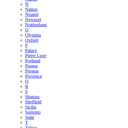
N
Nation
Neapol
Newport
Nottingham
O
Olympia
Oxford
P
Palace
Pierre Luxe
Portland
Prague
Preston
Provence
Q
R
S
Shateau
Sheffield
Sicilia
Sorrento
Suite
T
Tokyo