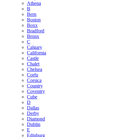
Athena
B
Bern
Boston
Boxx
Bradford
Bronx
C
Calgary
California
Castle
Chalet
Chelsea
Corfu
Corsica
Country
Coventry
Cube
D
Dallas
Derby
Diamond
Dublin
E
Edinburg