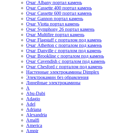
Очаг Albany портал камень
Очаг Cassette 400 портал камень
Очаг Cassette 600 портал камень
Очаг Gannon портал камень
Очаг Viotta портал камень
Очаг Symphony 26 портал камень
Очаг Multifire портал камень
Очаг Flagstaff с порталом под камень
Очаг Atherton с порталом под камень
Очаг Danville с порталом под камень
Очаг Brookline с порталом под камень
Очаг Cavendish с порталом под камень
Очаг Chesford с порталом под камень
Настенные электрокамины Dimplex
Электрокамин без обрамления
Линейные электрокамины
A
Abu-Dabi
Adagio
Adel
Adriana
Alexandria
Amalfi
America
Ampir