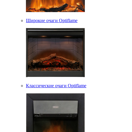
Широкие очаги Optiflame
Классические очаги Optiflame