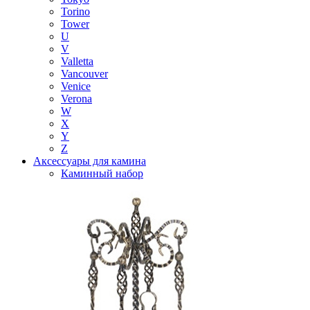
Torino
Tower
U
V
Valletta
Vancouver
Venice
Verona
W
X
Y
Z
Аксессуары для камина
Каминный набор