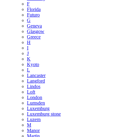
F
Florida
Futuro
G
Geneva
Glasgow
Greece
H
I
J
K
Kyoto
L
Lancaster
Langford
Lindos
Loft
London
Lumsden
Luxemburg
Luxemburg stone
Luzern
M
Manor
Martin