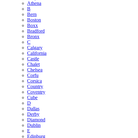
Athena
B
Bern
Boston
Boxx
Bradford
Bronx
C
Calgary
California
Castle
Chalet
Chelsea
Corfu
Corsica
Country
Coventry
Cube
D
Dallas
Derby
Diamond
Dublin
E
Edinburg