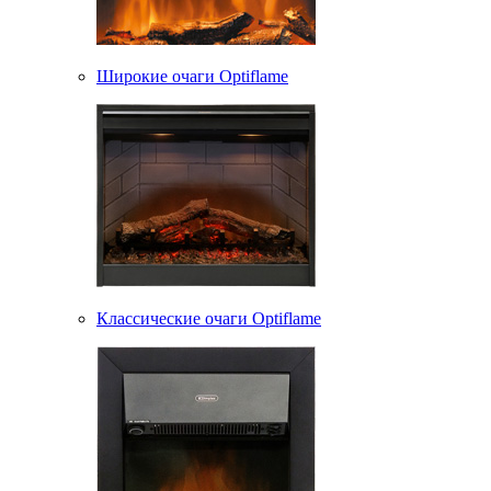
Широкие очаги Optiflame
Классические очаги Optiflame