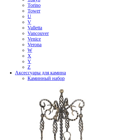
Torino
Tower
U
V
Valletta
Vancouver
Venice
Verona
W
X
Y
Z
Аксессуары для камина
Каминный набор