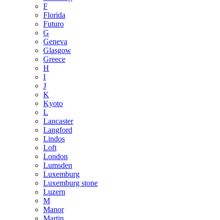
F
Florida
Futuro
G
Geneva
Glasgow
Greece
H
I
J
K
Kyoto
L
Lancaster
Langford
Lindos
Loft
London
Lumsden
Luxemburg
Luxemburg stone
Luzern
M
Manor
Martin