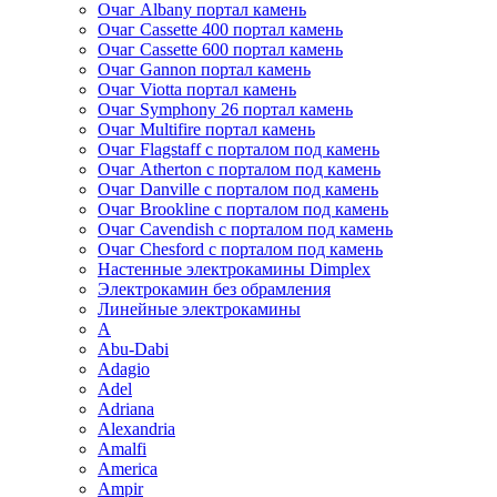
Очаг Albany портал камень
Очаг Cassette 400 портал камень
Очаг Cassette 600 портал камень
Очаг Gannon портал камень
Очаг Viotta портал камень
Очаг Symphony 26 портал камень
Очаг Multifire портал камень
Очаг Flagstaff с порталом под камень
Очаг Atherton с порталом под камень
Очаг Danville с порталом под камень
Очаг Brookline с порталом под камень
Очаг Cavendish с порталом под камень
Очаг Chesford с порталом под камень
Настенные электрокамины Dimplex
Электрокамин без обрамления
Линейные электрокамины
A
Abu-Dabi
Adagio
Adel
Adriana
Alexandria
Amalfi
America
Ampir