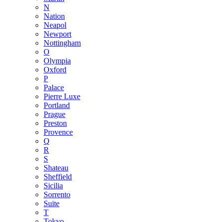
N
Nation
Neapol
Newport
Nottingham
O
Olympia
Oxford
P
Palace
Pierre Luxe
Portland
Prague
Preston
Provence
Q
R
S
Shateau
Sheffield
Sicilia
Sorrento
Suite
T
Tokyo