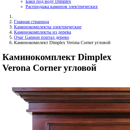
Баки под воду Dimplex
Распродажа каминов электрических
Главная страница
Каминокомплекты электрические
Каминокомплекты из дерева
Очаг Gannon портал дерево
Каминокомплект Dimplex Verona Corner угловой
Каминокомплект Dimplex
Verona Corner угловой