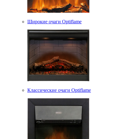
Широкие очаги Optiflame
Классические очаги Optiflame