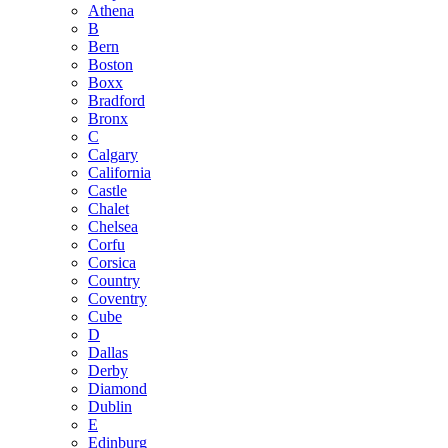
Athena
B
Bern
Boston
Boxx
Bradford
Bronx
C
Calgary
California
Castle
Chalet
Chelsea
Corfu
Corsica
Country
Coventry
Cube
D
Dallas
Derby
Diamond
Dublin
E
Edinburg