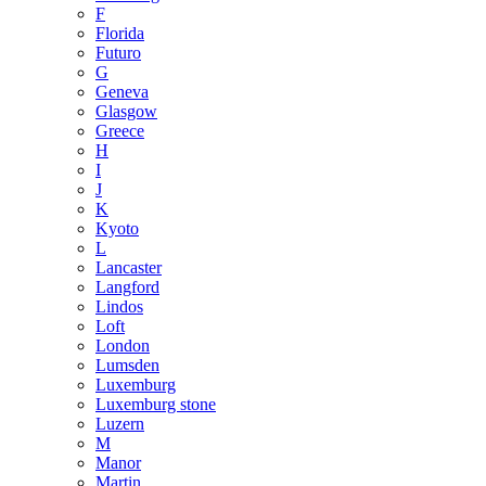
F
Florida
Futuro
G
Geneva
Glasgow
Greece
H
I
J
K
Kyoto
L
Lancaster
Langford
Lindos
Loft
London
Lumsden
Luxemburg
Luxemburg stone
Luzern
M
Manor
Martin