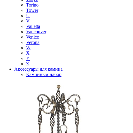
Torino
Tower
U
V
Valletta
Vancouver
Venice
Verona
W
X
Y
Z
Аксессуары для камина
Каминный набор