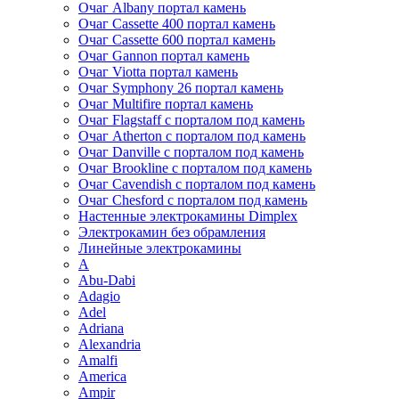
Очаг Albany портал камень
Очаг Cassette 400 портал камень
Очаг Cassette 600 портал камень
Очаг Gannon портал камень
Очаг Viotta портал камень
Очаг Symphony 26 портал камень
Очаг Multifire портал камень
Очаг Flagstaff с порталом под камень
Очаг Atherton с порталом под камень
Очаг Danville с порталом под камень
Очаг Brookline с порталом под камень
Очаг Cavendish с порталом под камень
Очаг Chesford с порталом под камень
Настенные электрокамины Dimplex
Электрокамин без обрамления
Линейные электрокамины
A
Abu-Dabi
Adagio
Adel
Adriana
Alexandria
Amalfi
America
Ampir