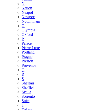
N
Nation
Neapol
Newport
Nottingham
O
Olympia
Oxford
P
Palace
Pierre Luxe
Portland
Prague
Preston
Provence
Q
R
S
Shateau
Sheffield
Sicilia
Sorrento
Suite
T
Tokyo