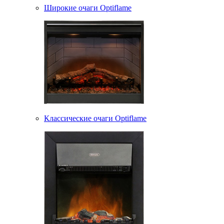
Широкие очаги Optiflame
Классические очаги Optiflame