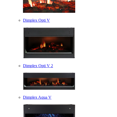
Dimplex Opti V
Dimplex Opti V 2
Dimplex Aqua V