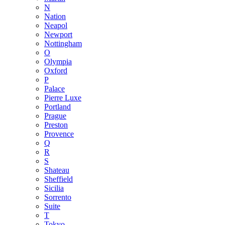
N
Nation
Neapol
Newport
Nottingham
O
Olympia
Oxford
P
Palace
Pierre Luxe
Portland
Prague
Preston
Provence
Q
R
S
Shateau
Sheffield
Sicilia
Sorrento
Suite
T
Tokyo