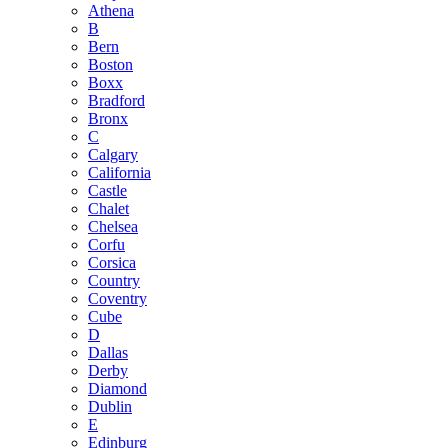
Athena
B
Bern
Boston
Boxx
Bradford
Bronx
C
Calgary
California
Castle
Chalet
Chelsea
Corfu
Corsica
Country
Coventry
Cube
D
Dallas
Derby
Diamond
Dublin
E
Edinburg