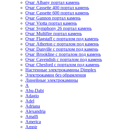
Очаг Albany портал камень
Очаг Cassette 400 портал камень
Очаг Cassette 600 портал камень
Очаг Gannon портал камень
Очаг Viotta портал камень
Очаг Symphony 26 портал камень
Очаг Multifire портал камень
Очаг Flagstaff с порталом под камень
Очаг Atherton с порталом под камень
Очаг Danville с порталом под камень
Очаг Brookline с порталом под камень
Очаг Cavendish с порталом под камень
Очаг Chesford с порталом под камень
Настенные электрокамины Dimplex
Электрокамин без обрамления
Линейные электрокамины
A
Abu-Dabi
Adagio
Adel
Adriana
Alexandria
Amalfi
America
Ampir