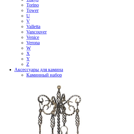
Torino
Tower
U
V
Valletta
Vancouver
Venice
Verona
W
X
Y
Z
Аксессуары для камина
Каминный набор