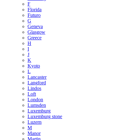
F
Florida
Futuro
G
Geneva
Glasgow
Greece
H
I
J
K
Kyoto
L
Lancaster
Langford
Lindos
Loft
London
Lumsden
Luxemburg
Luxemburg stone
Luzern
M
Manor
Martin