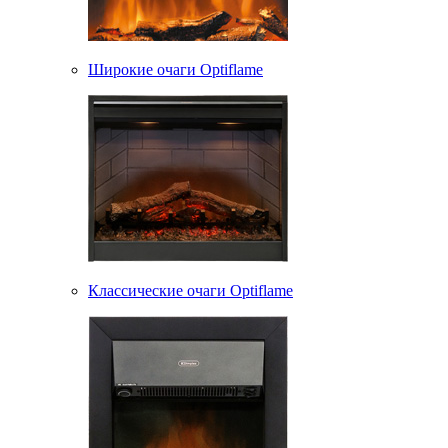
Широкие очаги Optiflame
Классические очаги Optiflame