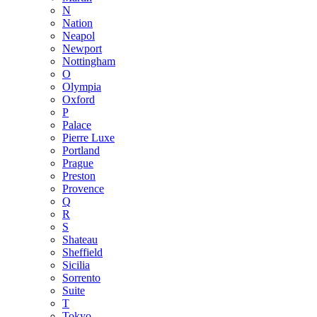
N
Nation
Neapol
Newport
Nottingham
O
Olympia
Oxford
P
Palace
Pierre Luxe
Portland
Prague
Preston
Provence
Q
R
S
Shateau
Sheffield
Sicilia
Sorrento
Suite
T
Tokyo