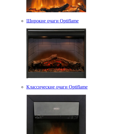
Широкие очаги Optiflame
Классические очаги Optiflame