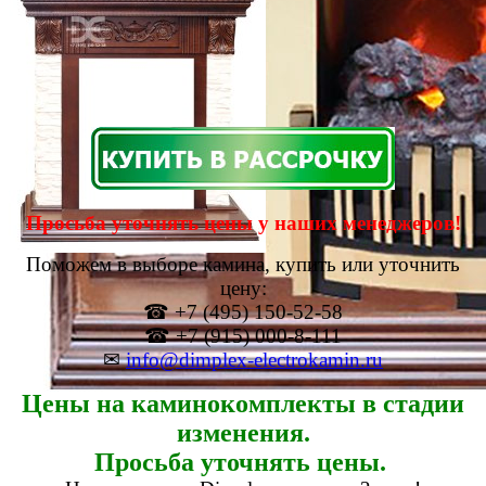
Просьба уточнять цены у наших менеджеров!
Поможем в выборе камина, купить или уточнить
цену:
☎ +7 (495) 150-52-58
☎ +7 (915) 000-8-111
✉
info@dimplex-electrokamin.ru
Цены на каминокомплекты в стадии
изменения.
Просьба уточнять цены.