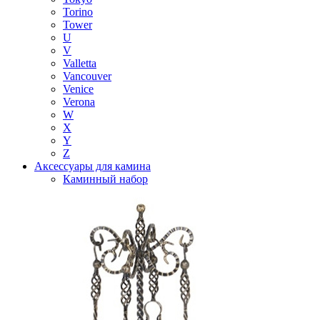
Torino
Tower
U
V
Valletta
Vancouver
Venice
Verona
W
X
Y
Z
Аксессуары для камина
Каминный набор