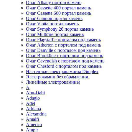
Очаг Albany портал камень
Очаг Cassette 400 портал камень
Очаг Cassette 600 портал камень
Очаг Gannon портал камень
Очаг Viotta портал камень
Очаг Symphony 26 портал камень
Очаг Multifire портал камень
Очаг Flagstaff с порталом под камень
Очаг Atherton с порталом под камень
Очаг Danville с порталом под камень
Очаг Brookline с порталом под камень
Очаг Cavendish с порталом под камень
Очаг Chesford с порталом под камень
Настенные электрокамины Dimplex
Электрокамин без обрамления
Линейные электрокамины
A
Abu-Dabi
Adagio
Adel
Adriana
Alexandria
Amalfi
America
Ampir