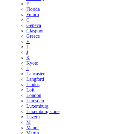
F
Florida
Futuro
G
Geneva
Glasgow
Greece
H
I
J
K
Kyoto
L
Lancaster
Langford
Lindos
Loft
London
Lumsden
Luxemburg
Luxemburg stone
Luzern
M
Manor
Martin