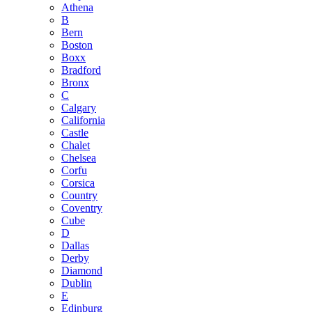
Athena
B
Bern
Boston
Boxx
Bradford
Bronx
C
Calgary
California
Castle
Chalet
Chelsea
Corfu
Corsica
Country
Coventry
Cube
D
Dallas
Derby
Diamond
Dublin
E
Edinburg