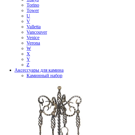
Torino
Tower
U
V
Valletta
Vancouver
Venice
Verona
W
X
Y
Z
Аксессуары для камина
Каминный набор