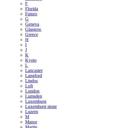
F
Florida
Futuro
G
Geneva
Glasgow
Greece
H
I
J
K
Kyoto
L
Lancaster
Langford
Lindos
Loft
London
Lumsden
Luxemburg
Luxemburg stone
Luzern
M
Manor
Martin