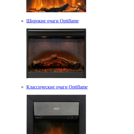
Широкие очаги Optiflame
Классические очаги Optiflame