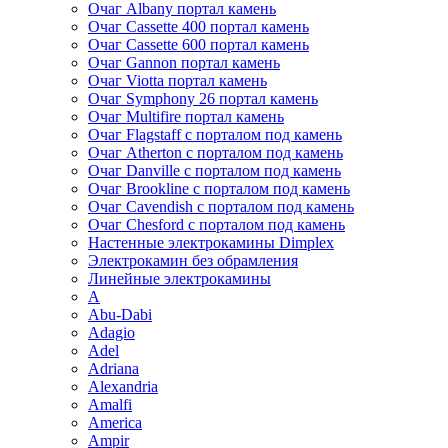
Очаг Albany портал камень
Очаг Cassette 400 портал камень
Очаг Cassette 600 портал камень
Очаг Gannon портал камень
Очаг Viotta портал камень
Очаг Symphony 26 портал камень
Очаг Multifire портал камень
Очаг Flagstaff с порталом под камень
Очаг Atherton с порталом под камень
Очаг Danville с порталом под камень
Очаг Brookline с порталом под камень
Очаг Cavendish с порталом под камень
Очаг Chesford с порталом под камень
Настенные электрокамины Dimplex
Электрокамин без обрамления
Линейные электрокамины
A
Abu-Dabi
Adagio
Adel
Adriana
Alexandria
Amalfi
America
Ampir