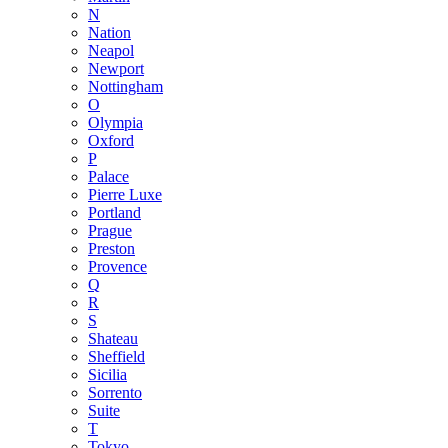
N
Nation
Neapol
Newport
Nottingham
O
Olympia
Oxford
P
Palace
Pierre Luxe
Portland
Prague
Preston
Provence
Q
R
S
Shateau
Sheffield
Sicilia
Sorrento
Suite
T
Tokyo