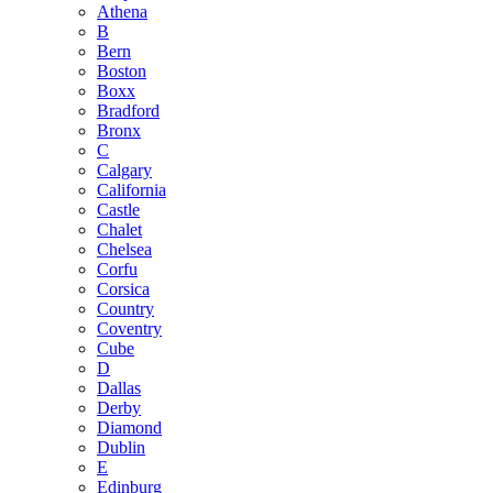
Athena
B
Bern
Boston
Boxx
Bradford
Bronx
C
Calgary
California
Castle
Chalet
Chelsea
Corfu
Corsica
Country
Coventry
Cube
D
Dallas
Derby
Diamond
Dublin
E
Edinburg