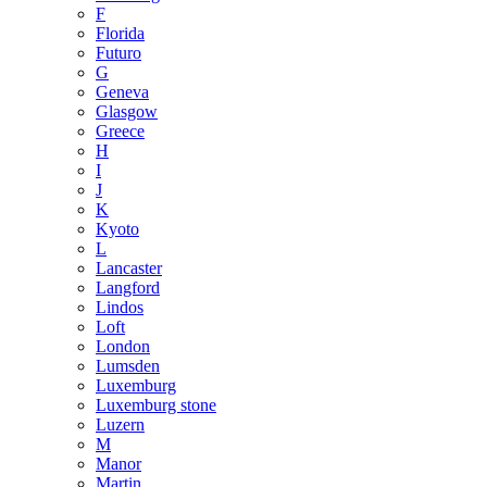
F
Florida
Futuro
G
Geneva
Glasgow
Greece
H
I
J
K
Kyoto
L
Lancaster
Langford
Lindos
Loft
London
Lumsden
Luxemburg
Luxemburg stone
Luzern
M
Manor
Martin