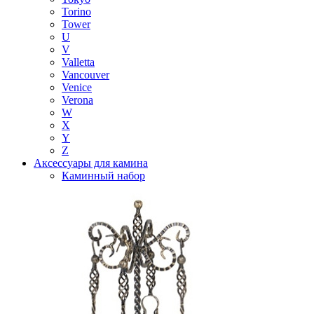
Torino
Tower
U
V
Valletta
Vancouver
Venice
Verona
W
X
Y
Z
Аксессуары для камина
Каминный набор