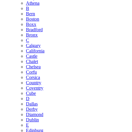
Athena
B
Bern
Boston
Boxx
Bradford
Bronx
C
Calgary
California
Castle
Chalet
Chelsea
Corfu
Corsica
Country
Coventry
Cube
D
Dallas
Derby
Diamond
Dublin
E
Edinburg