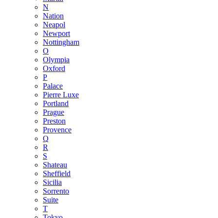
N
Nation
Neapol
Newport
Nottingham
O
Olympia
Oxford
P
Palace
Pierre Luxe
Portland
Prague
Preston
Provence
Q
R
S
Shateau
Sheffield
Sicilia
Sorrento
Suite
T
Tokyo