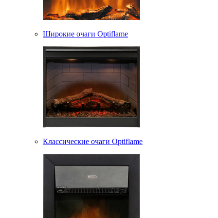
Широкие очаги Optiflame
Классические очаги Optiflame