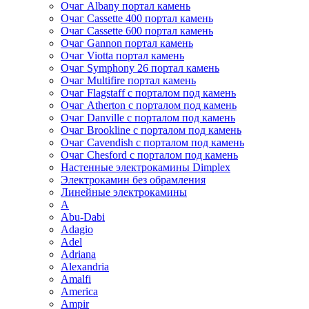
Очаг Albany портал камень
Очаг Cassette 400 портал камень
Очаг Cassette 600 портал камень
Очаг Gannon портал камень
Очаг Viotta портал камень
Очаг Symphony 26 портал камень
Очаг Multifire портал камень
Очаг Flagstaff с порталом под камень
Очаг Atherton с порталом под камень
Очаг Danville с порталом под камень
Очаг Brookline с порталом под камень
Очаг Cavendish с порталом под камень
Очаг Chesford с порталом под камень
Настенные электрокамины Dimplex
Электрокамин без обрамления
Линейные электрокамины
A
Abu-Dabi
Adagio
Adel
Adriana
Alexandria
Amalfi
America
Ampir