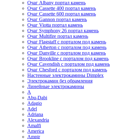
Очаг Albany портал камень
Очаг Cassette 400 портал камень
Очаг Cassette 600 портал камень
Очаг Gannon портал камень
Очаг Viotta портал камень
Очаг Symphony 26 портал камень
Очаг Multifire портал камень
Очаг Flagstaff с порталом под камень
Очаг Atherton с порталом под камень
Очаг Danville с порталом под камень
Очаг Brookline с порталом под камень
Очаг Cavendish с порталом под камень
Очаг Chesford с порталом под камень
Настенные электрокамины Dimplex
Электрокамин без обрамления
Линейные электрокамины
A
Abu-Dabi
Adagio
Adel
Adriana
Alexandria
Amalfi
America
Ampir