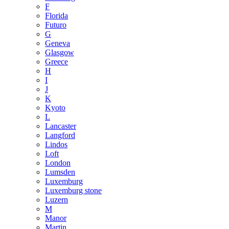
F
Florida
Futuro
G
Geneva
Glasgow
Greece
H
I
J
K
Kyoto
L
Lancaster
Langford
Lindos
Loft
London
Lumsden
Luxemburg
Luxemburg stone
Luzern
M
Manor
Martin