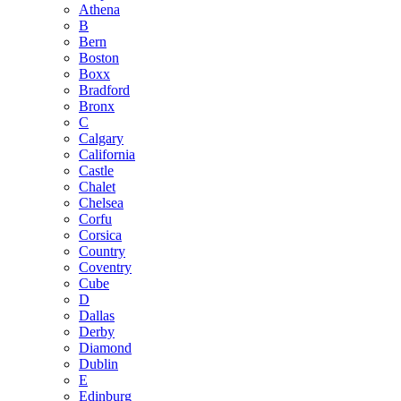
Athena
B
Bern
Boston
Boxx
Bradford
Bronx
C
Calgary
California
Castle
Chalet
Chelsea
Corfu
Corsica
Country
Coventry
Cube
D
Dallas
Derby
Diamond
Dublin
E
Edinburg