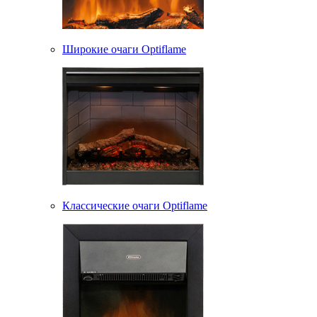
Широкие очаги Optiflame
Классические очаги Optiflame