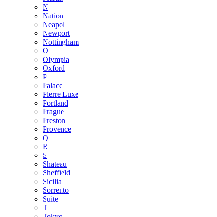
N
Nation
Neapol
Newport
Nottingham
O
Olympia
Oxford
P
Palace
Pierre Luxe
Portland
Prague
Preston
Provence
Q
R
S
Shateau
Sheffield
Sicilia
Sorrento
Suite
T
Tokyo