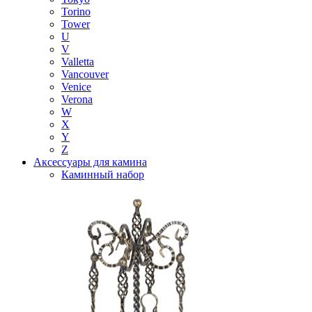
Torino
Tower
U
V
Valletta
Vancouver
Venice
Verona
W
X
Y
Z
Аксессуары для камина
Каминный набор