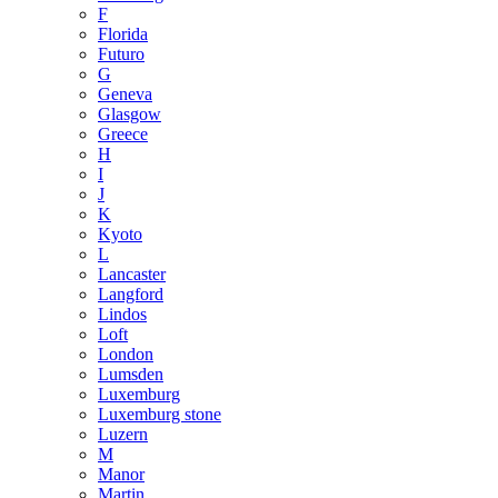
F
Florida
Futuro
G
Geneva
Glasgow
Greece
H
I
J
K
Kyoto
L
Lancaster
Langford
Lindos
Loft
London
Lumsden
Luxemburg
Luxemburg stone
Luzern
M
Manor
Martin