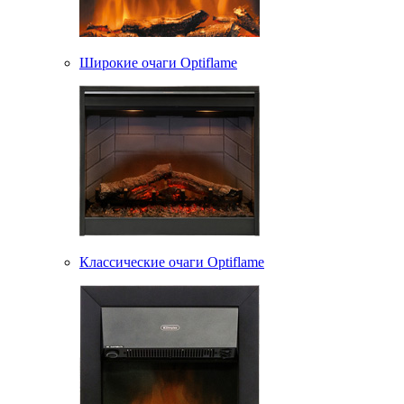
Широкие очаги Optiflame
Классические очаги Optiflame