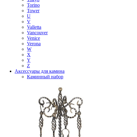
Torino
Tower
U
V
Valletta
Vancouver
Venice
Verona
W
X
Y
Z
Аксессуары для камина
Каминный набор