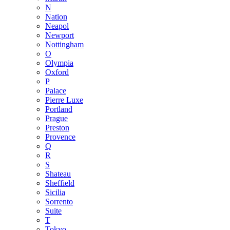
N
Nation
Neapol
Newport
Nottingham
O
Olympia
Oxford
P
Palace
Pierre Luxe
Portland
Prague
Preston
Provence
Q
R
S
Shateau
Sheffield
Sicilia
Sorrento
Suite
T
Tokyo