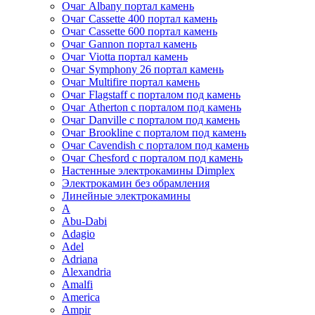
Очаг Albany портал камень
Очаг Cassette 400 портал камень
Очаг Cassette 600 портал камень
Очаг Gannon портал камень
Очаг Viotta портал камень
Очаг Symphony 26 портал камень
Очаг Multifire портал камень
Очаг Flagstaff с порталом под камень
Очаг Atherton с порталом под камень
Очаг Danville с порталом под камень
Очаг Brookline с порталом под камень
Очаг Cavendish с порталом под камень
Очаг Chesford с порталом под камень
Настенные электрокамины Dimplex
Электрокамин без обрамления
Линейные электрокамины
A
Abu-Dabi
Adagio
Adel
Adriana
Alexandria
Amalfi
America
Ampir