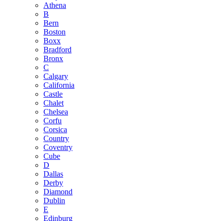
Athena
B
Bern
Boston
Boxx
Bradford
Bronx
C
Calgary
California
Castle
Chalet
Chelsea
Corfu
Corsica
Country
Coventry
Cube
D
Dallas
Derby
Diamond
Dublin
E
Edinburg