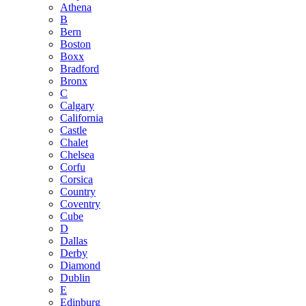
Athena
B
Bern
Boston
Boxx
Bradford
Bronx
C
Calgary
California
Castle
Chalet
Chelsea
Corfu
Corsica
Country
Coventry
Cube
D
Dallas
Derby
Diamond
Dublin
E
Edinburg