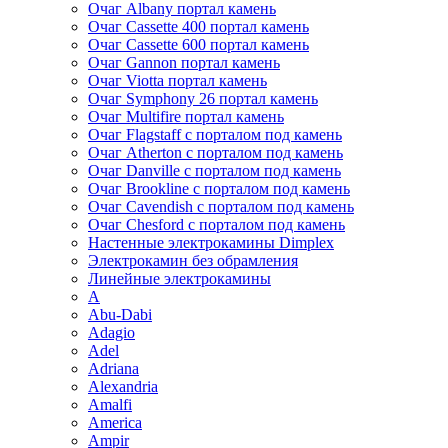
Очаг Albany портал камень
Очаг Cassette 400 портал камень
Очаг Cassette 600 портал камень
Очаг Gannon портал камень
Очаг Viotta портал камень
Очаг Symphony 26 портал камень
Очаг Multifire портал камень
Очаг Flagstaff с порталом под камень
Очаг Atherton с порталом под камень
Очаг Danville с порталом под камень
Очаг Brookline с порталом под камень
Очаг Cavendish с порталом под камень
Очаг Chesford с порталом под камень
Настенные электрокамины Dimplex
Электрокамин без обрамления
Линейные электрокамины
A
Abu-Dabi
Adagio
Adel
Adriana
Alexandria
Amalfi
America
Ampir