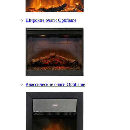
Широкие очаги Optiflame
Классические очаги Optiflame