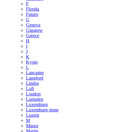
F
Florida
Futuro
G
Geneva
Glasgow
Greece
H
I
J
K
Kyoto
L
Lancaster
Langford
Lindos
Loft
London
Lumsden
Luxemburg
Luxemburg stone
Luzern
M
Manor
Martin