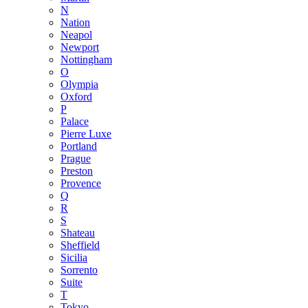
N
Nation
Neapol
Newport
Nottingham
O
Olympia
Oxford
P
Palace
Pierre Luxe
Portland
Prague
Preston
Provence
Q
R
S
Shateau
Sheffield
Sicilia
Sorrento
Suite
T
Tokyo