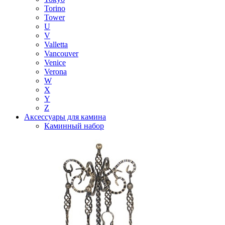
Torino
Tower
U
V
Valletta
Vancouver
Venice
Verona
W
X
Y
Z
Аксессуары для камина
Каминный набор