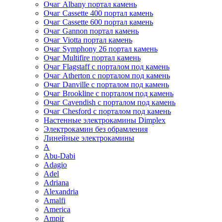
Очаг Albany портал камень
Очаг Cassette 400 портал камень
Очаг Cassette 600 портал камень
Очаг Gannon портал камень
Очаг Viotta портал камень
Очаг Symphony 26 портал камень
Очаг Multifire портал камень
Очаг Flagstaff с порталом под камень
Очаг Atherton с порталом под камень
Очаг Danville с порталом под камень
Очаг Brookline с порталом под камень
Очаг Cavendish с порталом под камень
Очаг Chesford с порталом под камень
Настенные электрокамины Dimplex
Электрокамин без обрамления
Линейные электрокамины
A
Abu-Dabi
Adagio
Adel
Adriana
Alexandria
Amalfi
America
Ampir