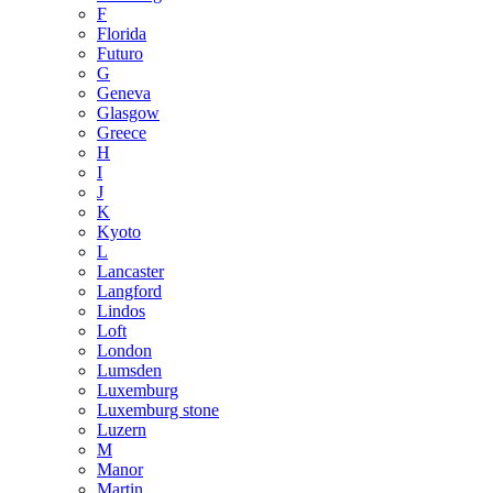
F
Florida
Futuro
G
Geneva
Glasgow
Greece
H
I
J
K
Kyoto
L
Lancaster
Langford
Lindos
Loft
London
Lumsden
Luxemburg
Luxemburg stone
Luzern
M
Manor
Martin