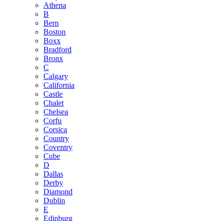
Athena
B
Bern
Boston
Boxx
Bradford
Bronx
C
Calgary
California
Castle
Chalet
Chelsea
Corfu
Corsica
Country
Coventry
Cube
D
Dallas
Derby
Diamond
Dublin
E
Edinburg