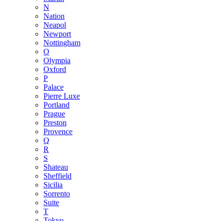
N
Nation
Neapol
Newport
Nottingham
O
Olympia
Oxford
P
Palace
Pierre Luxe
Portland
Prague
Preston
Provence
Q
R
S
Shateau
Sheffield
Sicilia
Sorrento
Suite
T
Tokyo