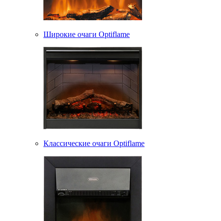
Широкие очаги Optiflame
Классические очаги Optiflame