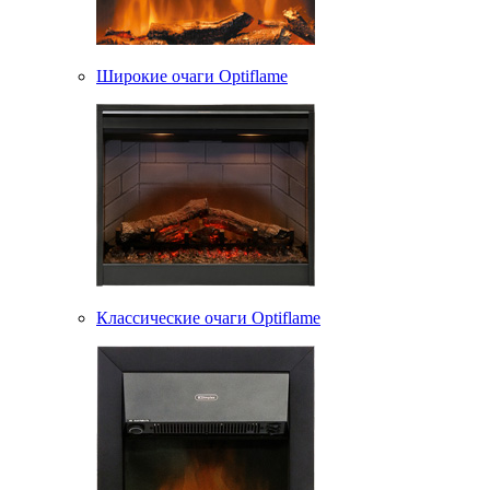
Широкие очаги Optiflame
Классические очаги Optiflame