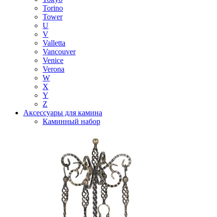
Torino
Tower
U
V
Valletta
Vancouver
Venice
Verona
W
X
Y
Z
Аксессуары для камина
Каминный набор