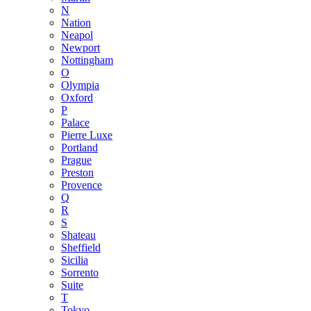
N
Nation
Neapol
Newport
Nottingham
O
Olympia
Oxford
P
Palace
Pierre Luxe
Portland
Prague
Preston
Provence
Q
R
S
Shateau
Sheffield
Sicilia
Sorrento
Suite
T
Tokyo