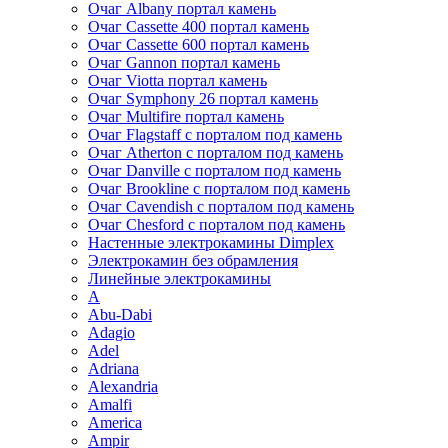
Очаг Albany портал камень
Очаг Cassette 400 портал камень
Очаг Cassette 600 портал камень
Очаг Gannon портал камень
Очаг Viotta портал камень
Очаг Symphony 26 портал камень
Очаг Multifire портал камень
Очаг Flagstaff с порталом под камень
Очаг Atherton с порталом под камень
Очаг Danville с порталом под камень
Очаг Brookline с порталом под камень
Очаг Cavendish с порталом под камень
Очаг Chesford с порталом под камень
Настенные электрокамины Dimplex
Электрокамин без обрамления
Линейные электрокамины
A
Abu-Dabi
Adagio
Adel
Adriana
Alexandria
Amalfi
America
Ampir