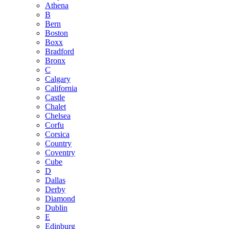
Athena
B
Bern
Boston
Boxx
Bradford
Bronx
C
Calgary
California
Castle
Chalet
Chelsea
Corfu
Corsica
Country
Coventry
Cube
D
Dallas
Derby
Diamond
Dublin
E
Edinburg