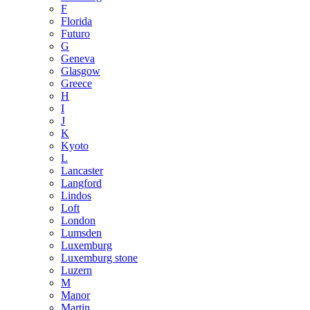
F
Florida
Futuro
G
Geneva
Glasgow
Greece
H
I
J
K
Kyoto
L
Lancaster
Langford
Lindos
Loft
London
Lumsden
Luxemburg
Luxemburg stone
Luzern
M
Manor
Martin