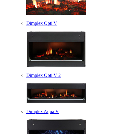
Dimplex Opti V
Dimplex Opti V 2
Dimplex Aqua V