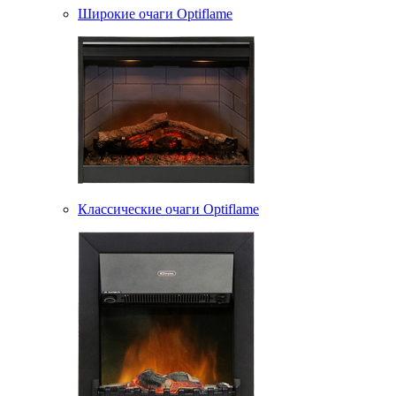
Широкие очаги Optiflame
Классические очаги Optiflame