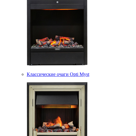
Классические очаги Opti Myst