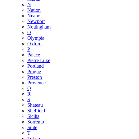
N
Nation
Neapol
Newport
Nottingham
O
Olympia
Oxford
P
Palace
Pierre Luxe
Portland
Prague
Preston
Provence
Q
R
S
Shateau
Sheffield
Sicilia
Sorrento
Suite
T
Tokyo