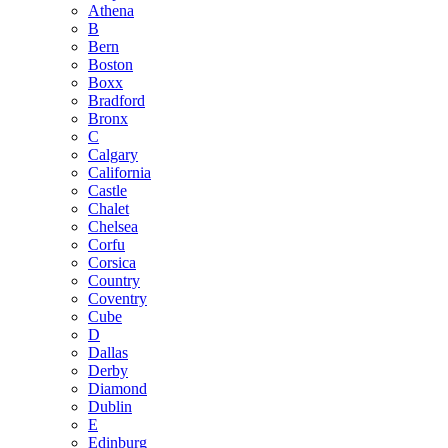
Athena
B
Bern
Boston
Boxx
Bradford
Bronx
C
Calgary
California
Castle
Chalet
Chelsea
Corfu
Corsica
Country
Coventry
Cube
D
Dallas
Derby
Diamond
Dublin
E
Edinburg