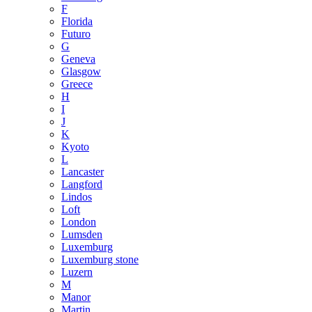
F
Florida
Futuro
G
Geneva
Glasgow
Greece
H
I
J
K
Kyoto
L
Lancaster
Langford
Lindos
Loft
London
Lumsden
Luxemburg
Luxemburg stone
Luzern
M
Manor
Martin