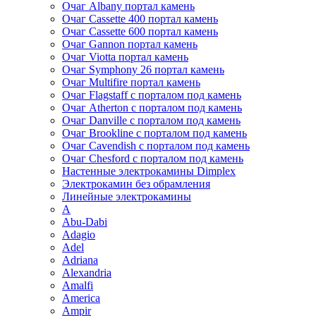
Очаг Albany портал камень
Очаг Cassette 400 портал камень
Очаг Cassette 600 портал камень
Очаг Gannon портал камень
Очаг Viotta портал камень
Очаг Symphony 26 портал камень
Очаг Multifire портал камень
Очаг Flagstaff с порталом под камень
Очаг Atherton с порталом под камень
Очаг Danville с порталом под камень
Очаг Brookline с порталом под камень
Очаг Cavendish с порталом под камень
Очаг Chesford с порталом под камень
Настенные электрокамины Dimplex
Электрокамин без обрамления
Линейные электрокамины
A
Abu-Dabi
Adagio
Adel
Adriana
Alexandria
Amalfi
America
Ampir