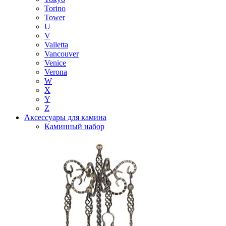
Torino
Tower
U
V
Valletta
Vancouver
Venice
Verona
W
X
Y
Z
Аксессуары для камина
Каминный набор