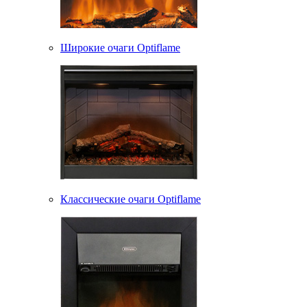
Широкие очаги Optiflame
Классические очаги Optiflame