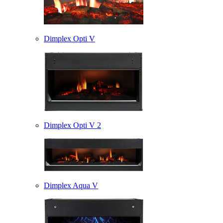
Dimplex Opti V
Dimplex Opti V 2
Dimplex Aqua V