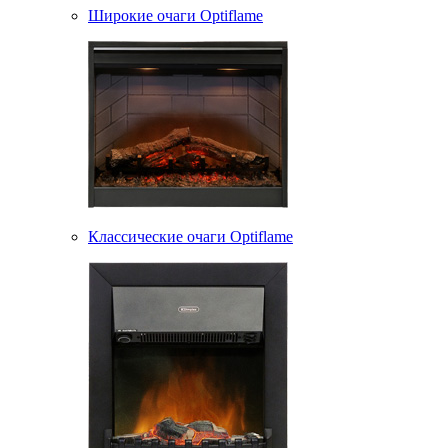
Широкие очаги Optiflame
Классические очаги Optiflame