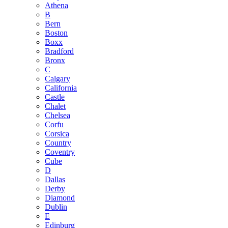
Athena
B
Bern
Boston
Boxx
Bradford
Bronx
C
Calgary
California
Castle
Chalet
Chelsea
Corfu
Corsica
Country
Coventry
Cube
D
Dallas
Derby
Diamond
Dublin
E
Edinburg