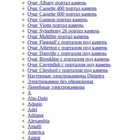
Очаг Albany портал камень
Очаг Cassette 400 портал камень
Очаг Cassette 600 портал камень
Очаг Gannon портал камень
Очаг Viotta портал камень
Очаг Symphony 26 портал камень
Очаг Multifire портал камень
Очаг Flagstaff с порталом под камень
Очаг Atherton с порталом под камень
Очаг Danville с порталом под камень
Очаг Brookline с порталом под камень
Очаг Cavendish с порталом под камень
Очаг Chesford с порталом под камень
Настенные электрокамины Dimplex
Электрокамин без обрамления
Линейные электрокамины
A
Abu-Dabi
Adagio
Adel
Adriana
Alexandria
Amalfi
America
Ampir