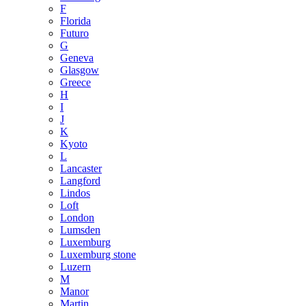
F
Florida
Futuro
G
Geneva
Glasgow
Greece
H
I
J
K
Kyoto
L
Lancaster
Langford
Lindos
Loft
London
Lumsden
Luxemburg
Luxemburg stone
Luzern
M
Manor
Martin