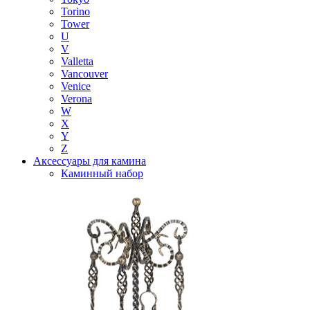
Torino
Tower
U
V
Valletta
Vancouver
Venice
Verona
W
X
Y
Z
Аксессуары для камина
Каминный набор