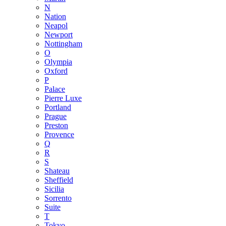
N
Nation
Neapol
Newport
Nottingham
O
Olympia
Oxford
P
Palace
Pierre Luxe
Portland
Prague
Preston
Provence
Q
R
S
Shateau
Sheffield
Sicilia
Sorrento
Suite
T
Tokyo