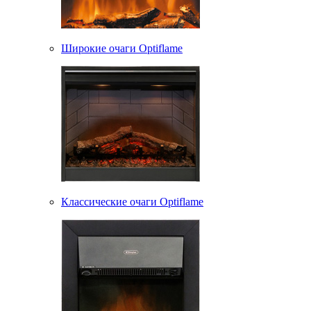
Широкие очаги Optiflame
Классические очаги Optiflame