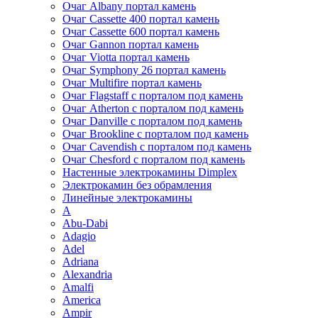
Очаг Albany портал камень
Очаг Cassette 400 портал камень
Очаг Cassette 600 портал камень
Очаг Gannon портал камень
Очаг Viotta портал камень
Очаг Symphony 26 портал камень
Очаг Multifire портал камень
Очаг Flagstaff с порталом под камень
Очаг Atherton с порталом под камень
Очаг Danville с порталом под камень
Очаг Brookline с порталом под камень
Очаг Cavendish с порталом под камень
Очаг Chesford с порталом под камень
Настенные электрокамины Dimplex
Электрокамин без обрамления
Линейные электрокамины
A
Abu-Dabi
Adagio
Adel
Adriana
Alexandria
Amalfi
America
Ampir