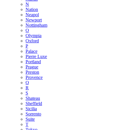
N
Nation
Neapol
Newport
Nottingham
O
Olympia
Oxford
P
Palace
Pierre Luxe
Portland
Prague
Preston
Provence
Q
R
S
Shateau
Sheffield
Sicilia
Sorrento
Suite
T
Tokyo