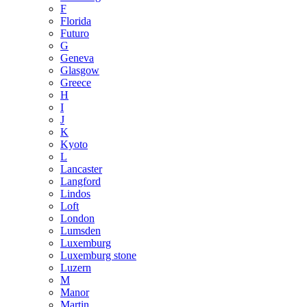
F
Florida
Futuro
G
Geneva
Glasgow
Greece
H
I
J
K
Kyoto
L
Lancaster
Langford
Lindos
Loft
London
Lumsden
Luxemburg
Luxemburg stone
Luzern
M
Manor
Martin