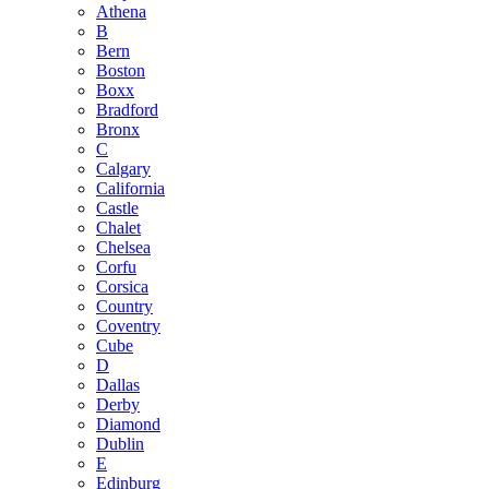
Athena
B
Bern
Boston
Boxx
Bradford
Bronx
C
Calgary
California
Castle
Chalet
Chelsea
Corfu
Corsica
Country
Coventry
Cube
D
Dallas
Derby
Diamond
Dublin
E
Edinburg