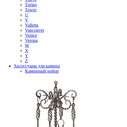
Torino
Tower
U
V
Valletta
Vancouver
Venice
Verona
W
X
Y
Z
Аксессуары для камина
Каминный набор