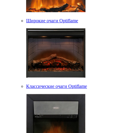
Широкие очаги Optiflame
Классические очаги Optiflame