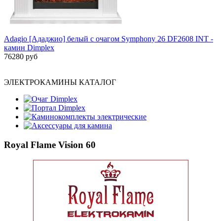
Adagio [Ададжио] белый с очагом Symphony 26 DF2608 INT -
камин Dimplex
76280 руб
ЭЛЕКТРОКАМИНЫ КАТАЛОГ
Очаг Dimplex
Портал Dimplex
Каминокомплекты электрические
Аксессуары для камина
Royal Flame Vision 60