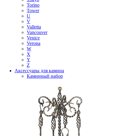
Torino
Tower
U
V
Valletta
Vancouver
Venice
Verona
W
X
Y
Z
Аксессуары для камина
Каминный набор