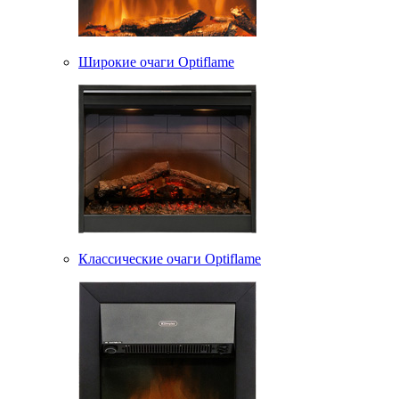
Широкие очаги Optiflame
Классические очаги Optiflame