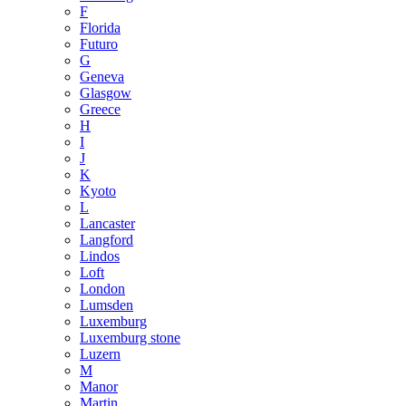
F
Florida
Futuro
G
Geneva
Glasgow
Greece
H
I
J
K
Kyoto
L
Lancaster
Langford
Lindos
Loft
London
Lumsden
Luxemburg
Luxemburg stone
Luzern
M
Manor
Martin