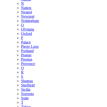
N
Nation
Neapol
Newport
Nottingham
O
Olympia
Oxford
P
Palace
Pierre Luxe
Portland
Prague
Preston
Provence
Q
R
S
Shateau
Sheffield
Sicilia
Sorrento
Suite
T
Tokyo