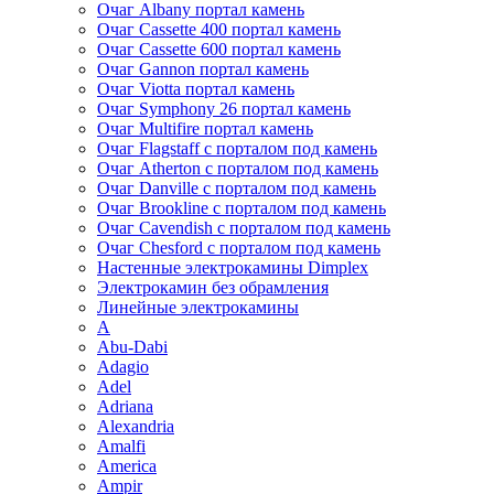
Очаг Albany портал камень
Очаг Cassette 400 портал камень
Очаг Cassette 600 портал камень
Очаг Gannon портал камень
Очаг Viotta портал камень
Очаг Symphony 26 портал камень
Очаг Multifire портал камень
Очаг Flagstaff с порталом под камень
Очаг Atherton с порталом под камень
Очаг Danville с порталом под камень
Очаг Brookline с порталом под камень
Очаг Cavendish с порталом под камень
Очаг Chesford с порталом под камень
Настенные электрокамины Dimplex
Электрокамин без обрамления
Линейные электрокамины
A
Abu-Dabi
Adagio
Adel
Adriana
Alexandria
Amalfi
America
Ampir