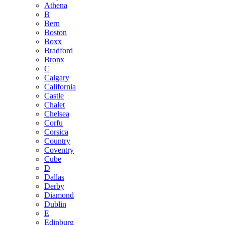
Athena
B
Bern
Boston
Boxx
Bradford
Bronx
C
Calgary
California
Castle
Chalet
Chelsea
Corfu
Corsica
Country
Coventry
Cube
D
Dallas
Derby
Diamond
Dublin
E
Edinburg