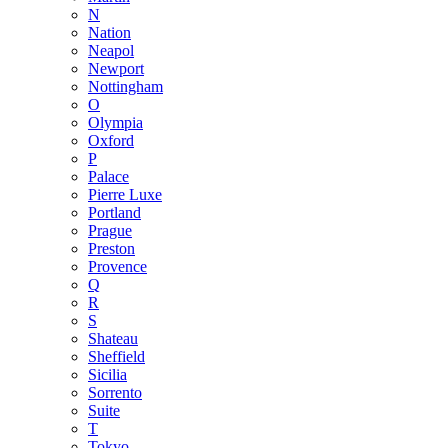
N
Nation
Neapol
Newport
Nottingham
O
Olympia
Oxford
P
Palace
Pierre Luxe
Portland
Prague
Preston
Provence
Q
R
S
Shateau
Sheffield
Sicilia
Sorrento
Suite
T
Tokyo