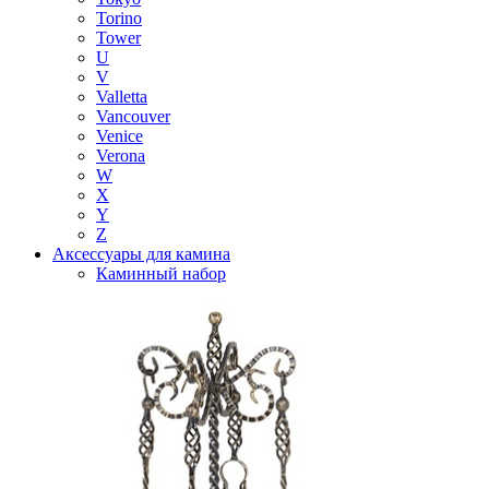
Torino
Tower
U
V
Valletta
Vancouver
Venice
Verona
W
X
Y
Z
Аксессуары для камина
Каминный набор