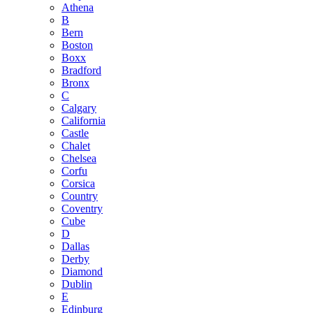
Athena
B
Bern
Boston
Boxx
Bradford
Bronx
C
Calgary
California
Castle
Chalet
Chelsea
Corfu
Corsica
Country
Coventry
Cube
D
Dallas
Derby
Diamond
Dublin
E
Edinburg