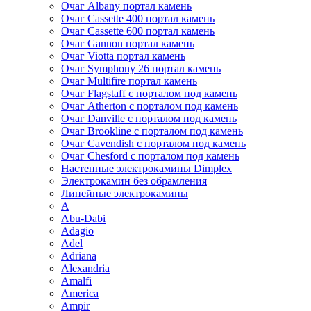
Очаг Albany портал камень
Очаг Cassette 400 портал камень
Очаг Cassette 600 портал камень
Очаг Gannon портал камень
Очаг Viotta портал камень
Очаг Symphony 26 портал камень
Очаг Multifire портал камень
Очаг Flagstaff с порталом под камень
Очаг Atherton с порталом под камень
Очаг Danville с порталом под камень
Очаг Brookline с порталом под камень
Очаг Cavendish с порталом под камень
Очаг Chesford с порталом под камень
Настенные электрокамины Dimplex
Электрокамин без обрамления
Линейные электрокамины
A
Abu-Dabi
Adagio
Adel
Adriana
Alexandria
Amalfi
America
Ampir