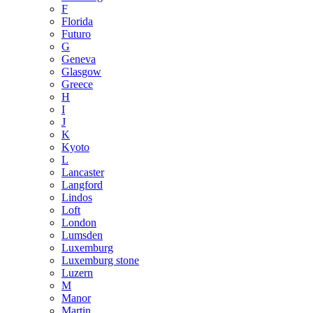
F
Florida
Futuro
G
Geneva
Glasgow
Greece
H
I
J
K
Kyoto
L
Lancaster
Langford
Lindos
Loft
London
Lumsden
Luxemburg
Luxemburg stone
Luzern
M
Manor
Martin