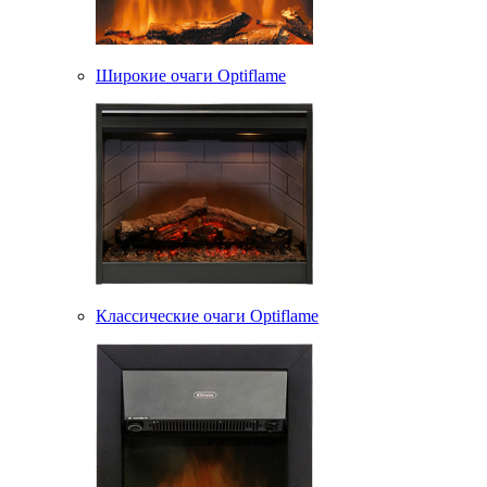
Широкие очаги Optiflame
Классические очаги Optiflame