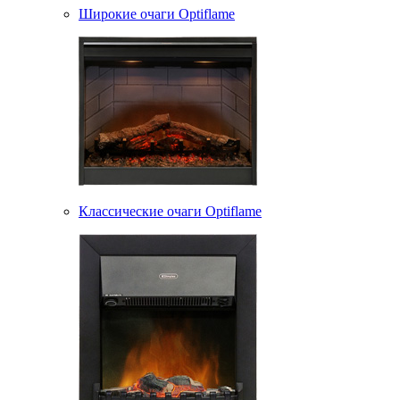
Широкие очаги Optiflame
Классические очаги Optiflame