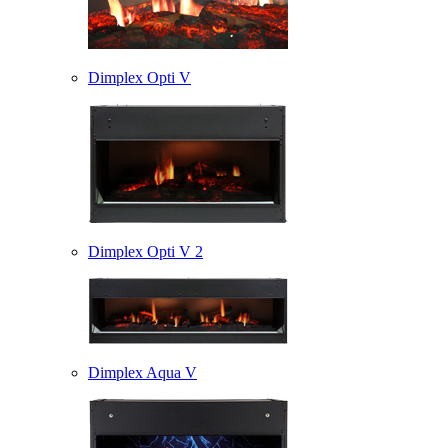
Dimplex Opti V
Dimplex Opti V 2
Dimplex Aqua V