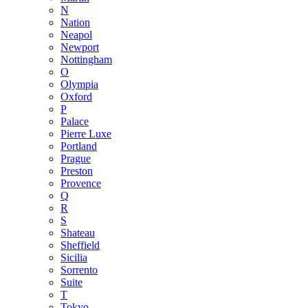
N
Nation
Neapol
Newport
Nottingham
O
Olympia
Oxford
P
Palace
Pierre Luxe
Portland
Prague
Preston
Provence
Q
R
S
Shateau
Sheffield
Sicilia
Sorrento
Suite
T
Tokyo