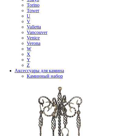
Torino
Tower
U
V
Valletta
Vancouver
Venice
Verona
W
X
Y
Z
Аксессуары для камина
Каминный набор