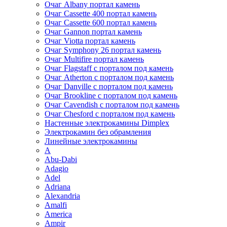
Очаг Albany портал камень
Очаг Cassette 400 портал камень
Очаг Cassette 600 портал камень
Очаг Gannon портал камень
Очаг Viotta портал камень
Очаг Symphony 26 портал камень
Очаг Multifire портал камень
Очаг Flagstaff с порталом под камень
Очаг Atherton с порталом под камень
Очаг Danville с порталом под камень
Очаг Brookline с порталом под камень
Очаг Cavendish с порталом под камень
Очаг Chesford с порталом под камень
Настенные электрокамины Dimplex
Электрокамин без обрамления
Линейные электрокамины
A
Abu-Dabi
Adagio
Adel
Adriana
Alexandria
Amalfi
America
Ampir