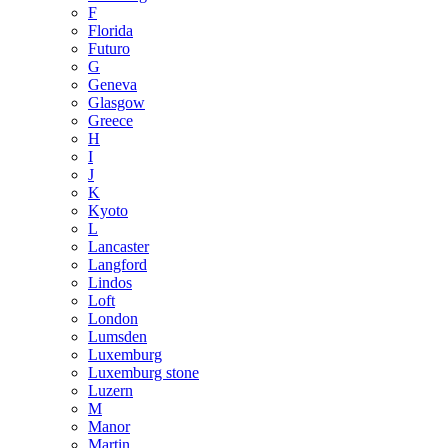
F
Florida
Futuro
G
Geneva
Glasgow
Greece
H
I
J
K
Kyoto
L
Lancaster
Langford
Lindos
Loft
London
Lumsden
Luxemburg
Luxemburg stone
Luzern
M
Manor
Martin