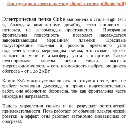
Инструкция к электрокамину dimplex cube optiflame (pdf)
Электрическая печка Cube
выполнена в стиле High-Tech
и, благодаря компактному дизайну, легко впишется в
интерьер, не загромождая пространство. Прозрачная
фронтальная поверхность позволяет наслаждаться
завораживающим мерцанием пламени. Красивые
полусгоревшие поленья и россыпь древесного угля
подсвечены снизу мерцающим светом, что создает эффект
жаркого пламени и атмосферу уюта в квартире. Также
неоспоримым плюсом печки служит высокая
энергоэкономичность – есть возможность выбрать мощность
обогрева – от 1 до 2 кВт.
Камин Куб можно устанавливать вплотную к стене, печь не
требует установки дымохода и прочих подготовительных
работ, она абсолютно безопасна, так как фронтальная часть
никогда не нагревается.
Панель управления скрыта и не разрушает эстетической
привлекательности. Печь работает от обычной электрической
розетки, а эффект огня работает автономно (независимо от
обогрева).