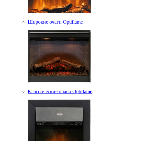
Широкие очаги Optiflame
Классические очаги Optiflame