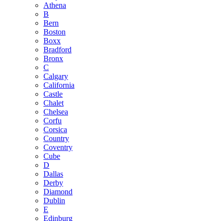
Athena
B
Bern
Boston
Boxx
Bradford
Bronx
C
Calgary
California
Castle
Chalet
Chelsea
Corfu
Corsica
Country
Coventry
Cube
D
Dallas
Derby
Diamond
Dublin
E
Edinburg