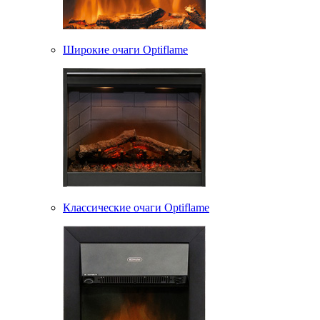
Широкие очаги Optiflame
Классические очаги Optiflame