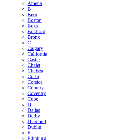
Athena
B
Bern
Boston
Boxx
Bradford
Bronx
C
Calgary
California
Castle
Chalet
Chelsea
Corfu
Corsica
Country
Coventry
Cube
D
Dallas
Derby
Diamond
Dublin
E
Edinburg