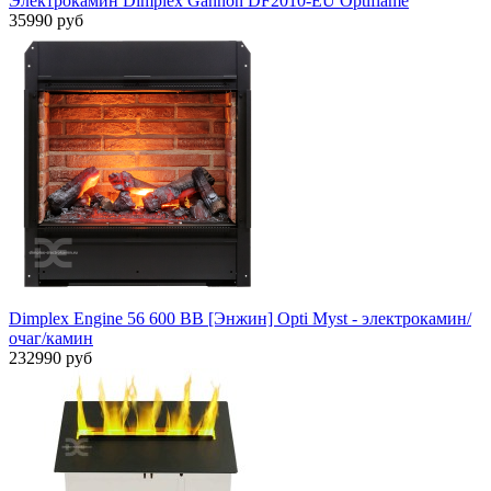
Электрокамин Dimplex Gannon DF2010-EU Optiflame
35990 руб
Dimplex Engine 56 600 BB [Энжин] Opti Myst - электрокамин/
очаг/камин
232990 руб