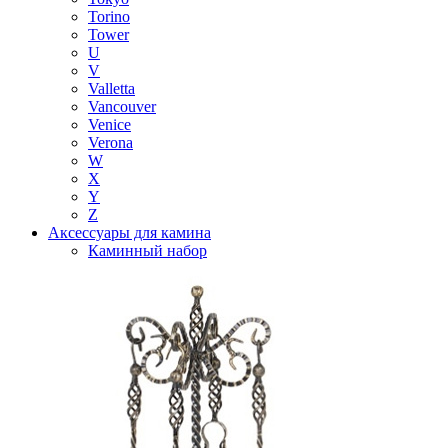
Torino
Tower
U
V
Valletta
Vancouver
Venice
Verona
W
X
Y
Z
Аксессуары для камина
Каминный набор