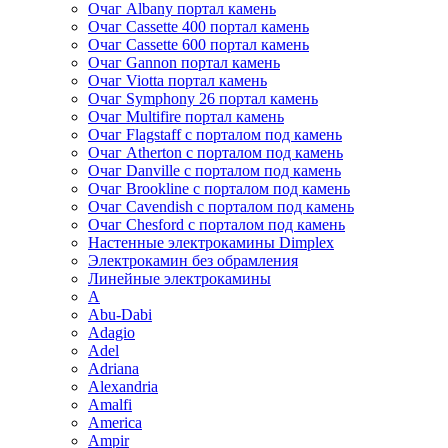
Очаг Albany портал камень
Очаг Cassette 400 портал камень
Очаг Cassette 600 портал камень
Очаг Gannon портал камень
Очаг Viotta портал камень
Очаг Symphony 26 портал камень
Очаг Multifire портал камень
Очаг Flagstaff с порталом под камень
Очаг Atherton с порталом под камень
Очаг Danville с порталом под камень
Очаг Brookline с порталом под камень
Очаг Cavendish с порталом под камень
Очаг Chesford с порталом под камень
Настенные электрокамины Dimplex
Электрокамин без обрамления
Линейные электрокамины
A
Abu-Dabi
Adagio
Adel
Adriana
Alexandria
Amalfi
America
Ampir