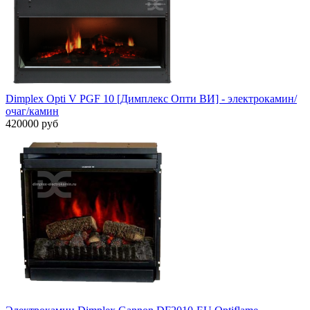
Dimplex Opti V PGF 10 [Димплекс Опти ВИ] - электрокамин/
очаг/камин
420000 руб