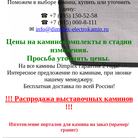
Поможем в выборе камина, купить или уточнить
цену:
☎ +7 (495) 150-52-58
☎ +7 (915) 000-8-111
✉
info@dimplex-electrokamin.ru
Цены на каминокомплекты в стадии
изменения.
Просьба уточнять цены.
На все камины Dimplex гарантия 2 года!
Интересное предложение по каминам, при звонке
нашему менеджеру.
Бесплатная доставка по всей России!
!!! Распродажа выставочных каминов
!!!
Изготовление порталов для камина на заказ (мрамор/
гранит)