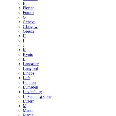
F
Florida
Futuro
G
Geneva
Glasgow
Greece
H
I
J
K
Kyoto
L
Lancaster
Langford
Lindos
Loft
London
Lumsden
Luxemburg
Luxemburg stone
Luzern
M
Manor
Martin