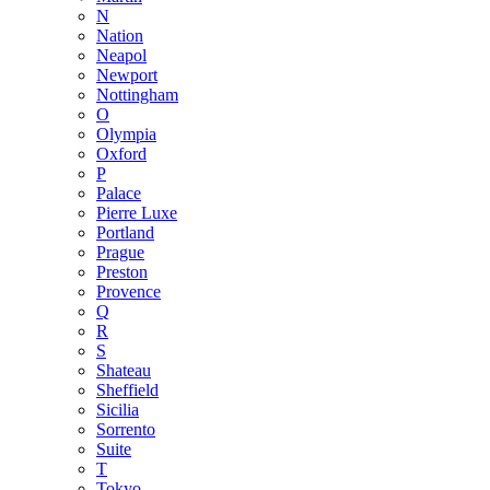
N
Nation
Neapol
Newport
Nottingham
O
Olympia
Oxford
P
Palace
Pierre Luxe
Portland
Prague
Preston
Provence
Q
R
S
Shateau
Sheffield
Sicilia
Sorrento
Suite
T
Tokyo