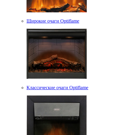
Широкие очаги Optiflame
Классические очаги Optiflame