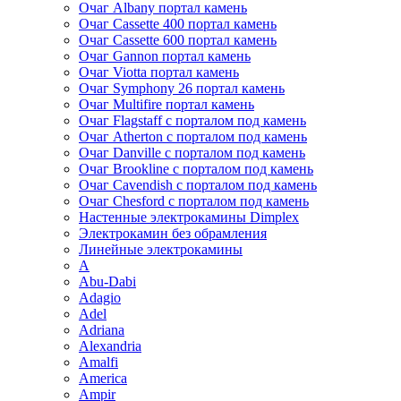
Очаг Albany портал камень
Очаг Cassette 400 портал камень
Очаг Cassette 600 портал камень
Очаг Gannon портал камень
Очаг Viotta портал камень
Очаг Symphony 26 портал камень
Очаг Multifire портал камень
Очаг Flagstaff с порталом под камень
Очаг Atherton с порталом под камень
Очаг Danville с порталом под камень
Очаг Brookline с порталом под камень
Очаг Cavendish с порталом под камень
Очаг Chesford с порталом под камень
Настенные электрокамины Dimplex
Электрокамин без обрамления
Линейные электрокамины
A
Abu-Dabi
Adagio
Adel
Adriana
Alexandria
Amalfi
America
Ampir