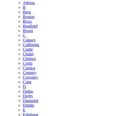
Athena
B
Bern
Boston
Boxx
Bradford
Bronx
C
Calgary
California
Castle
Chalet
Chelsea
Corfu
Corsica
Country
Coventry
Cube
D
Dallas
Derby
Diamond
Dublin
E
Edinburg