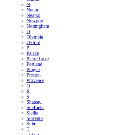
N
Nation
Neapol
Newport
Nottingham
O
Olympia
Oxford
P
Palace
Pierre Luxe
Portland
Prague
Preston
Provence
Q
R
S
Shateau
Sheffield
Sicilia
Sorrento
Suite
T
Tokyo