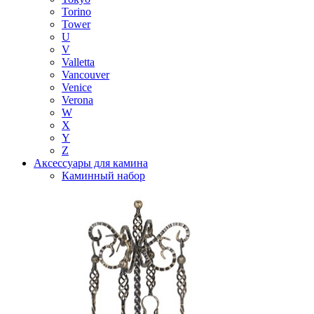
Torino
Tower
U
V
Valletta
Vancouver
Venice
Verona
W
X
Y
Z
Аксессуары для камина
Каминный набор