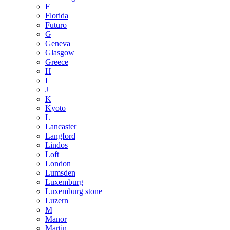
F
Florida
Futuro
G
Geneva
Glasgow
Greece
H
I
J
K
Kyoto
L
Lancaster
Langford
Lindos
Loft
London
Lumsden
Luxemburg
Luxemburg stone
Luzern
M
Manor
Martin